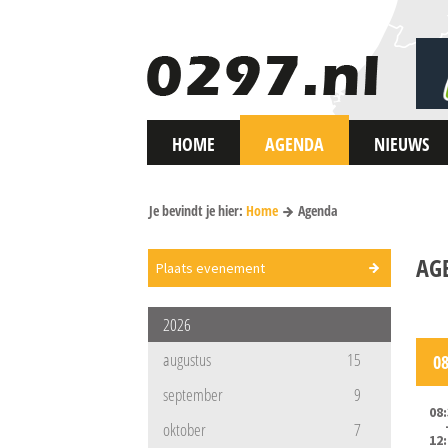
HOME
AGENDA
NIEUWS
Je bevindt je hier:
Home
Agenda
AG
Plaats evenement
2026
augustus
15
0
september
9
08
oktober
7
12