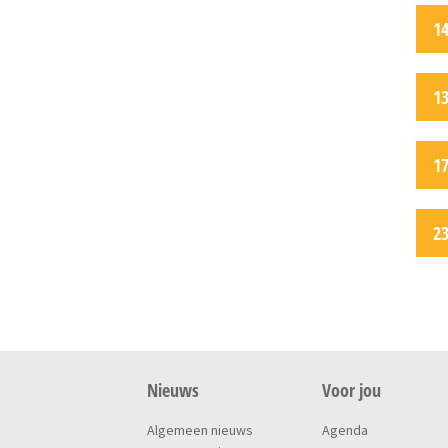
1
1
1
2
Nieuws
Voor jou
Algemeen nieuws
Agenda