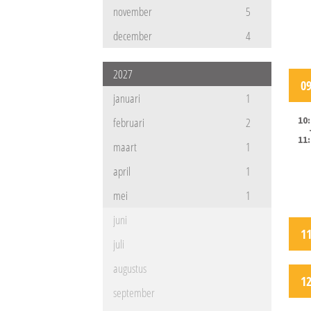
november
5
december
4
2027
0
januari
1
10
februari
2
11
maart
1
april
1
mei
1
juni
1
juli
augustus
1
september