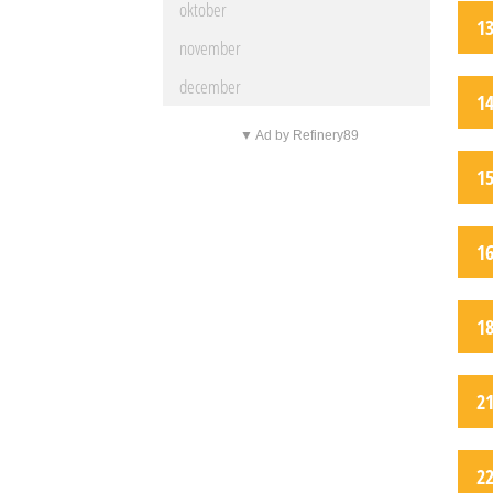
oktober
1
november
december
1
▼ Ad by Refinery89
1
1
1
2
2