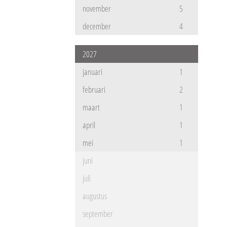
november
5
december
4
2027
januari
1
februari
2
maart
1
april
1
mei
1
juni
juli
augustus
september