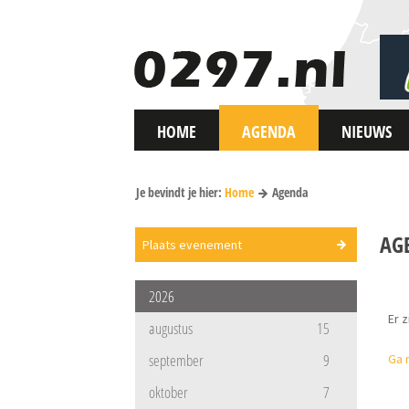
HOME
AGENDA
NIEUWS
Je bevindt je hier:
Home
Agenda
AG
Plaats evenement
2026
Er 
augustus
15
september
9
Ga 
oktober
7