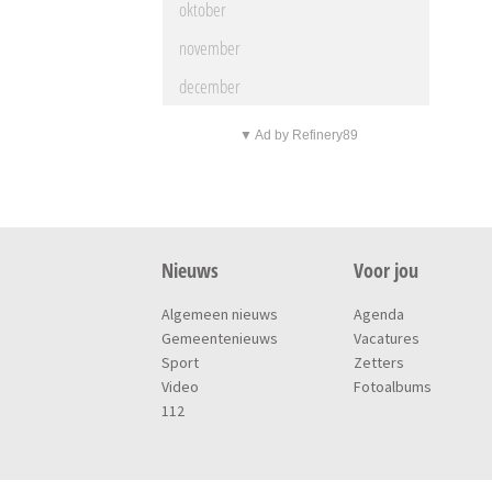
oktober
november
december
▼ Ad by Refinery89
Nieuws
Voor jou
Algemeen nieuws
Agenda
Gemeentenieuws
Vacatures
Sport
Zetters
Video
Fotoalbums
112