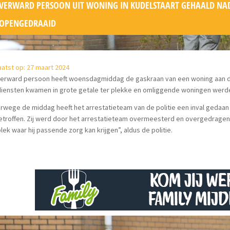
VERWARD PERSOON UIT WONING IN KUDELSTAART GEHAALD NAD
OPENGEDRAAID
atst op: 27 maart 2024
verward persoon heeft woensdagmiddag de gaskraan van een woning aan de
diensten kwamen in grote getale ter plekke en omliggende woningen werde
rwege de middag heeft het arrestatieteam van de politie een inval gedaan 
troffen. Zij werd door het arrestatieteam overmeesterd en overgedragen 
lek waar hij passende zorg kan krijgen”, aldus de politie.