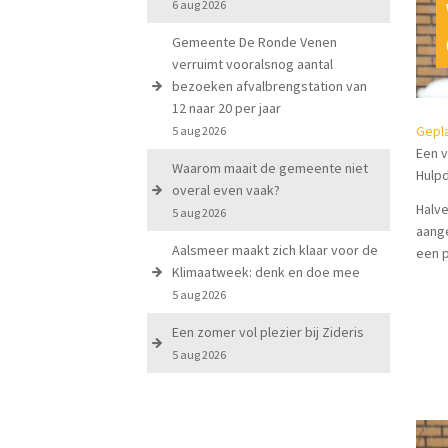
6 aug 2026
Gemeente De Ronde Venen
verruimt vooralsnog aantal
bezoeken afvalbrengstation van
12 naar 20 per jaar
Gepla
5 aug 2026
Een 
Waarom maait de gemeente niet
Hulp
overal even vaak?
Halve
5 aug 2026
aange
Aalsmeer maakt zich klaar voor de
een p
Klimaatweek: denk en doe mee
5 aug 2026
Een zomer vol plezier bij Zideris
5 aug 2026