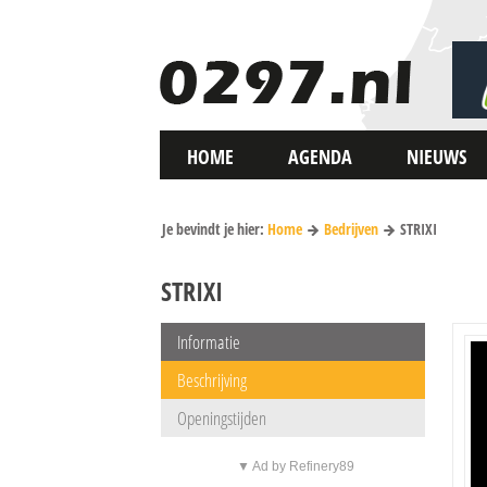
HOME
AGENDA
NIEUWS
Je bevindt je hier:
Home
Bedrijven
STRIXI
STRIXI
Informatie
Beschrijving
Openingstijden
▼ Ad by Refinery89