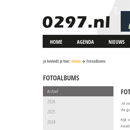
HOME
AGENDA
NIEUWS
Je bevindt je hier:
Home
Fotoalbums
FOTOALBUMS
FO
Archief
2026
Je v
de ge
2025
Kijk 
2024
kwali