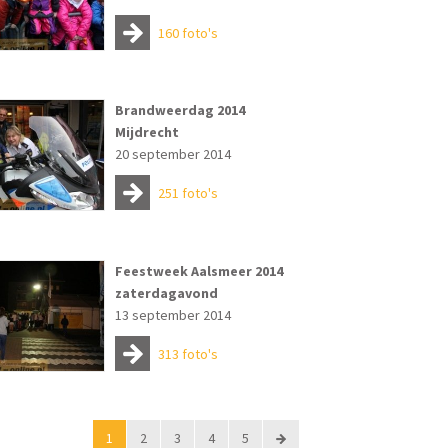
160 foto's
Brandweerdag 2014
Mijdrecht
20 september 2014
251 foto's
Feestweek Aalsmeer 2014
zaterdagavond
13 september 2014
313 foto's
1
2
3
4
5