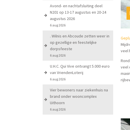
Avond- en nachtafsluiting deel
N201 op 13-17 augustus en 20-24
augustus 2026
6 aug 2026
. Wilnis en Abcoude zetten weer in
Gepl
op gezellige en feestelijke
Mijdr
dorpsfeeste
veel
6 aug 2026
Rond 
U.H.C. Qui Vive ontvangt 5.000 euro
veel 
van VriendenLoterij
maxim
6 aug 2026
rijbe
Vier bewoners naar ziekenhuis na
brand onder wooncomplex
Uithoorn
6 aug 2026