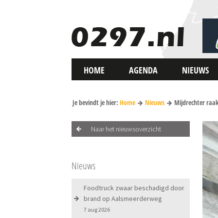
HOME
AGENDA
NIEUWS
Je bevindt je hier:
Home
Nieuws
Mijdrechter raak
Naar het nieuwsoverzicht
Nieuws
Foodtruck zwaar beschadigd door
brand op Aalsmeerderweg
7 aug 2026