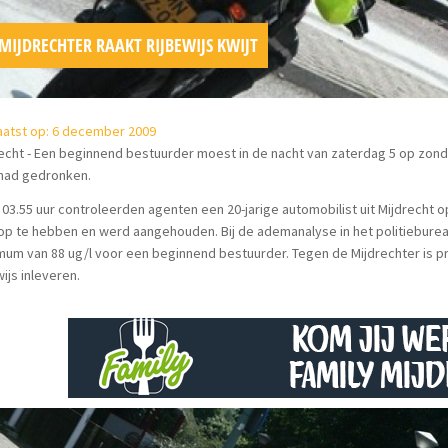
MIJDRECHTER RAAKT RIJBEWIJS KWIJT
aatst op: 6 december 2009
echt - Een beginnend bestuurder moest in de nacht van zaterdag 5 op zonda
 had gedronken.
03.55 uur controleerden agenten een 20-jarige automobilist uit Mijdrecht o
op te hebben en werd aangehouden. Bij de ademanalyse in het politiebureau b
um van 88 ug/l voor een beginnend bestuurder. Tegen de Mijdrechter is p
wijs inleveren.