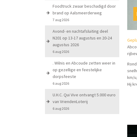
Foodtruck zwaar beschadigd door
brand op Aalsmeerderweg
7 aug 2026
Avond- en nachtafsluiting deel
N201 op 13-17 augustus en 20-24
Gepl
augustus 2026
Abcou
6 aug 2026
rijbew
. Wilnis en Abcoude zetten weer in
Rond 
op gezellige en feestelijke
snelh
dorpsfeeste
km/u,
6 aug 2026
Hij k
U.H.C. Qui Vive ontvangt 5.000 euro
van VriendenLoterij
6 aug 2026