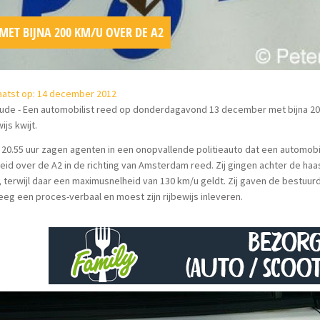
MET BIJNA 200 KM/U OVER DE A2
aatst op: 14 december 2012
de - Een automobilist reed op donderdagavond 13 december met bijna 200 
ijs kwijt.
20.55 uur zagen agenten in een onopvallende politieauto dat een automobi
eid over de A2 in de richting van Amsterdam reed. Zij gingen achter de ha
 terwijl daar een maximusnelheid van 130 km/u geldt. Zij gaven de bestuu
reeg een proces-verbaal en moest zijn rijbewijs inleveren.