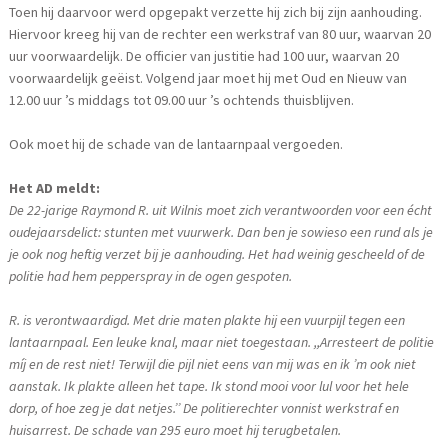
Toen hij daarvoor werd opgepakt verzette hij zich bij zijn aanhouding.
Hiervoor kreeg hij van de rechter een werkstraf van 80 uur, waarvan 20
uur voorwaardelijk. De officier van justitie had 100 uur, waarvan 20
voorwaardelijk geëist. Volgend jaar moet hij met Oud en Nieuw van
12.00 uur ’s middags tot 09.00 uur ’s ochtends thuisblijven.
Ook moet hij de schade van de lantaarnpaal vergoeden.
Het AD meldt:
De 22-jarige Raymond R. uit Wilnis moet zich verantwoorden voor een écht
oudejaarsdelict: stunten met vuurwerk. Dan ben je sowieso een rund als je
je ook nog heftig verzet bij je aanhouding. Het had weinig gescheeld of de
politie had hem pepperspray in de ogen gespoten.
R. is verontwaardigd. Met drie maten plakte hij een vuurpijl tegen een
lantaarnpaal. Een leuke knal, maar niet toegestaan. ,,Arresteert de politie
míj en de rest niet! Terwijl die pijl niet eens van mij was en ik ’m ook niet
aanstak. Ik plakte alleen het tape. Ik stond mooi voor lul voor het hele
dorp, of hoe zeg je dat netjes.’’ De politierechter vonnist werkstraf en
huisarrest. De schade van 295 euro moet hij terugbetalen.