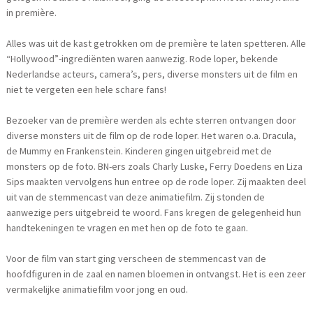
in première.
Alles was uit de kast getrokken om de première te laten spetteren. Alle
“Hollywood”-ingrediënten waren aanwezig. Rode loper, bekende
Nederlandse acteurs, camera’s, pers, diverse monsters uit de film en
niet te vergeten een hele schare fans!
Bezoeker van de première werden als echte sterren ontvangen door
diverse monsters uit de film op de rode loper. Het waren o.a. Dracula,
de Mummy en Frankenstein. Kinderen gingen uitgebreid met de
monsters op de foto. BN-ers zoals Charly Luske, Ferry Doedens en Liza
Sips maakten vervolgens hun entree op de rode loper. Zij maakten deel
uit van de stemmencast van deze animatiefilm. Zij stonden de
aanwezige pers uitgebreid te woord. Fans kregen de gelegenheid hun
handtekeningen te vragen en met hen op de foto te gaan.
Voor de film van start ging verscheen de stemmencast van de
hoofdfiguren in de zaal en namen bloemen in ontvangst. Het is een zeer
vermakelijke animatiefilm voor jong en oud.