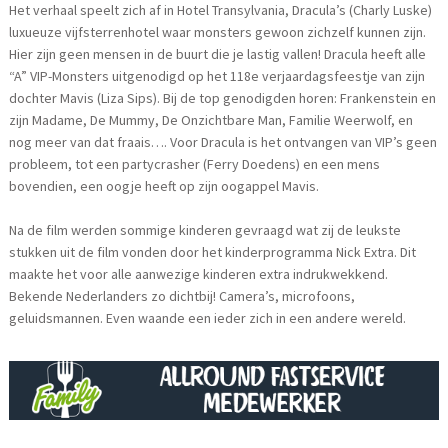
Het verhaal speelt zich af in Hotel Transylvania, Dracula’s (Charly Luske)
luxueuze vijfsterrenhotel waar monsters gewoon zichzelf kunnen zijn.
Hier zijn geen mensen in de buurt die je lastig vallen! Dracula heeft alle
“A” VIP-Monsters uitgenodigd op het 118e verjaardagsfeestje van zijn
dochter Mavis (Liza Sips). Bij de top genodigden horen: Frankenstein en
zijn Madame, De Mummy, De Onzichtbare Man, Familie Weerwolf, en
nog meer van dat fraais…. Voor Dracula is het ontvangen van VIP’s geen
probleem, tot een partycrasher (Ferry Doedens) en een mens
bovendien, een oogje heeft op zijn oogappel Mavis.
Na de film werden sommige kinderen gevraagd wat zij de leukste
stukken uit de film vonden door het kinderprogramma Nick Extra. Dit
maakte het voor alle aanwezige kinderen extra indrukwekkend.
Bekende Nederlanders zo dichtbij! Camera’s, microfoons,
geluidsmannen. Even waande een ieder zich in een andere wereld.