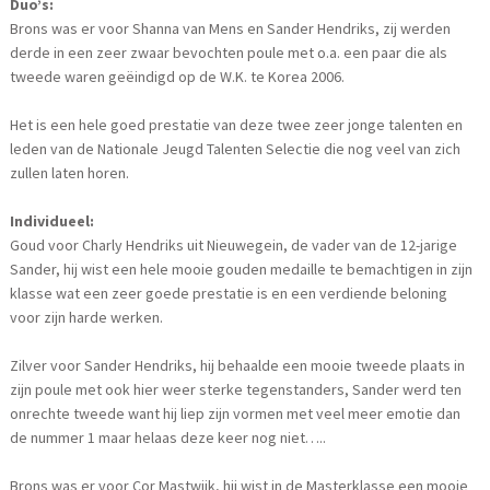
Duo’s:
Brons was er voor Shanna van Mens en Sander Hendriks, zij werden
derde in een zeer zwaar bevochten poule met o.a. een paar die als
tweede waren geëindigd op de W.K. te Korea 2006.
Het is een hele goed prestatie van deze twee zeer jonge talenten en
leden van de Nationale Jeugd Talenten Selectie die nog veel van zich
zullen laten horen.
Individueel:
Goud voor Charly Hendriks uit Nieuwegein, de vader van de 12-jarige
Sander, hij wist een hele mooie gouden medaille te bemachtigen in zijn
klasse wat een zeer goede prestatie is en een verdiende beloning
voor zijn harde werken.
Zilver voor Sander Hendriks, hij behaalde een mooie tweede plaats in
zijn poule met ook hier weer sterke tegenstanders, Sander werd ten
onrechte tweede want hij liep zijn vormen met veel meer emotie dan
de nummer 1 maar helaas deze keer nog niet…..
Brons was er voor Cor Mastwijk, hij wist in de Masterklasse een mooie