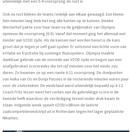
uiteindelijk met een 5-4 voorsprong de rust in.
Ook na rust bleken de teams redelijk aan elkaar gewaagd. Een kleine
tien minuten lang leek het nog alle kanten op te kunnen. Dineke
Westerhof pakte voor haar team na de gelijkmaker van Olympia
opnieuw de voorsprong (6-5). Vanaf dat moment ging het allemaal wat
minder aan VZOD zijde. Als de kansen niet worden benut is de kans
groot dat je tegen je zelf gaat spelen. Er ontstond een lichte vorm van
irritatie en frustratie bij sommige thuisspelers. Olympia maakte
dankbaar gebruik van de onvrede aan VZOD zijde en begon aan een
onafgebroken scorereeks die tot vijf minuten voor het einde zou
duren. Zo kwamen ze op een riante 6-11 voorsprong. De doelpunten
van Anika van Os en Donja Passies in de resterende minuten waren puur
voor de statistieken. De eindstand werd uiteindelijk bepaald op 8-12.
Coach Frits Visser weet het verlies aan de gebrekkige score in de
tweede helft waardoor de verdediging teveel onder druk kwam te
staan. Volgende week speelt VZOD/vdBoon de laatste
zaalcompetitiewedstrijd uit in Rotterdam tegen het lager geplaatste
Nikantes.