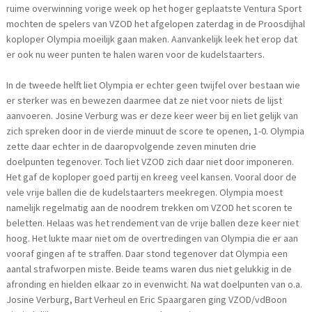
ruime overwinning vorige week op het hoger geplaatste Ventura Sport
mochten de spelers van VZOD het afgelopen zaterdag in de Proosdijhal
koploper Olympia moeilijk gaan maken. Aanvankelijk leek het erop dat
er ook nu weer punten te halen waren voor de kudelstaarters.
In de tweede helft liet Olympia er echter geen twijfel over bestaan wie
er sterker was en bewezen daarmee dat ze niet voor niets de lijst
aanvoeren. Josine Verburg was er deze keer weer bij en liet gelijk van
zich spreken door in de vierde minuut de score te openen, 1-0. Olympia
zette daar echter in de daaropvolgende zeven minuten drie
doelpunten tegenover. Toch liet VZOD zich daar niet door imponeren.
Het gaf de koploper goed partij en kreeg veel kansen. Vooral door de
vele vrije ballen die de kudelstaarters meekregen. Olympia moest
namelijk regelmatig aan de noodrem trekken om VZOD het scoren te
beletten. Helaas was het rendement van de vrije ballen deze keer niet
hoog. Het lukte maar niet om de overtredingen van Olympia die er aan
vooraf gingen af te straffen. Daar stond tegenover dat Olympia een
aantal strafworpen miste. Beide teams waren dus niet gelukkig in de
afronding en hielden elkaar zo in evenwicht. Na wat doelpunten van o.a.
Josine Verburg, Bart Verheul en Eric Spaargaren ging VZOD/vdBoon