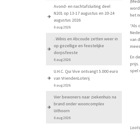
(Medi
Avond- en nachtafsluiting deel
wordt
N201 op 13-17 augustus en 20-24
het n
augustus 2026
“Als 
6 aug 2026
Neder
. Wilnis en Abcoude zetten weer in
van d
op gezellige en feestelijke
mees
dorpsfeeste
En d
6 aug 2026
prijs
spel 
U.H.C. Qui Vive ontvangt 5.000 euro
van VriendenLoterij
6 aug 2026
Vier bewoners naar ziekenhuis na
brand onder wooncomplex
Uithoorn
6 aug 2026
Laats