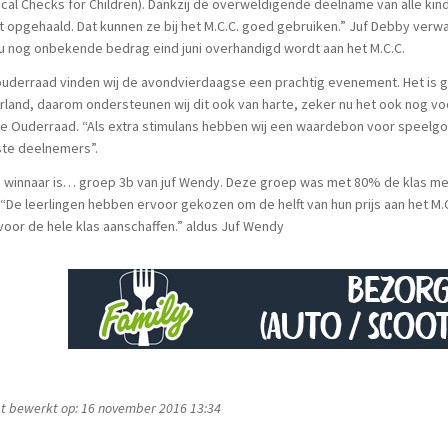
cal Checks for Children). Dankzij de overweldigende deelname van alle ki
 opgehaald. Dat kunnen ze bij het M.C.C. goed gebruiken.” Juf Debby verw
u nog onbekende bedrag eind juni overhandigd wordt aan het M.C.C.
ouderraad vinden wij de avondvierdaagse een prachtig evenement. Het is ge
land, daarom ondersteunen wij dit ook van harte, zeker nu het ook nog voor
e Ouderraad. “Als extra stimulans hebben wij een waardebon voor speelgo
te deelnemers”.
e winnaar is… groep 3b van juf Wendy. Deze groep was met 80% de klas m
. “De leerlingen hebben ervoor gekozen om de helft van hun prijs aan het M
voor de hele klas aanschaffen.” aldus Juf Wendy
t bewerkt op: 16 november 2016 13:34