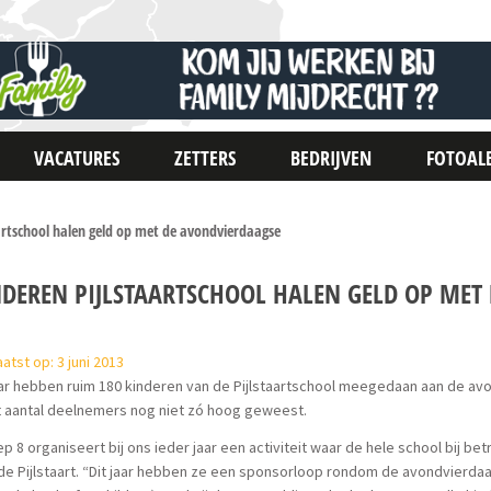
VACATURES
ZETTERS
BEDRIJVEN
FOTOAL
artschool halen geld op met de avondvierdaagse
NDEREN PIJLSTAARTSCHOOL HALEN GELD OP MET
atst op: 3 juni 2013
aar hebben ruim 180 kinderen van de Pijlstaartschool meegedaan aan de av
t aantal deelnemers nog niet zó hoog geweest.
p 8 organiseert bij ons ieder jaar een activiteit waar de hele school bij b
e Pijlstaart. “Dit jaar hebben ze een sponsorloop rondom de avondvierda