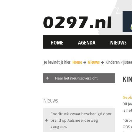
HOME
AGENDA
NIEUWS
Je bevindt je hier:
Home
Nieuws
Kinderen Pijlsta
KI
Naar het nieuwsoverzicht
Gepla
Nieuws
Dit j
is he
Foodtruck zwaar beschadigd door
brand op Aalsmeerderweg
“Groe
OBS d
7 aug 2026