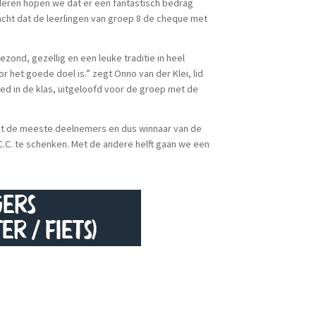
nderen hopen we dat er een fantastisch bedrag
acht dat de leerlingen van groep 8 de cheque met
zond, gezellig en een leuke traditie in heel
 het goede doel is.” zegt Onno van der Klei, lid
ed in de klas, uitgeloofd voor de groep met de
et de meeste deelnemers en dus winnaar van de
.C.C. te schenken. Met de andere helft gaan we een