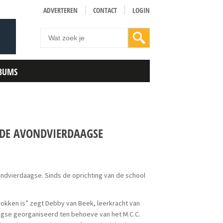
ADVERTEREN
CONTACT
LOGIN
BUMS
 DE AVONDVIERDAAGSE
ondvierdaagse. Sinds de oprichting van de school
etrokken is” zegt Debby van Beek, leerkracht van
agse georganiseerd ten behoeve van het M.C.C.