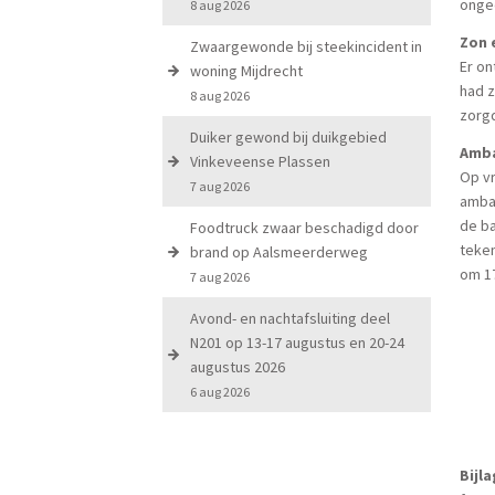
ongeë
8 aug 2026
Zon 
Zwaargewonde bij steekincident in
Er on
woning Mijdrecht
had z
8 aug 2026
zorg
Duiker gewond bij duikgebied
Amb
Vinkeveense Plassen
Op vr
7 aug 2026
amba
de ba
Foodtruck zwaar beschadigd door
teken
brand op Aalsmeerderweg
om 1
7 aug 2026
Avond- en nachtafsluiting deel
N201 op 13-17 augustus en 20-24
augustus 2026
6 aug 2026
Bijl