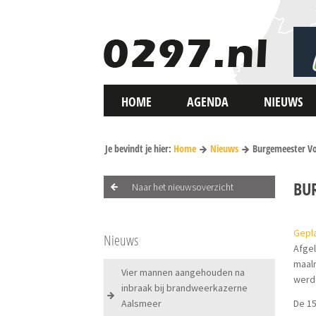
HOME
AGENDA
NIEUWS
Je bevindt je hier:
Home
Nieuws
Burgemeester V
BU
Naar het nieuwsoverzicht
Gepla
Nieuws
Afge
maalm
Vier mannen aangehouden na
werd
inbraak bij brandweerkazerne
Aalsmeer
De 15