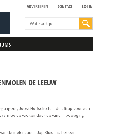
ADVERTEREN
CONTACT
LOGIN
BUMS
ENMOLEN DE LEEUW
angers, Joost Hoffscholte – de aftrap voor een
, waarmee de wieken door de wind in beweging
an de molenaars – Jop Kluis – is het een