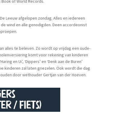
s Book of World Records.
en De Leeuw afgelopen zondag. Alles en iedereen
, de wind en alle genodigden. Deen accordeonist
oproepen.
van alles te beleven. Zo wordt op vrijdag een oude-
olenversiering komt voor rekening van kinderen
‘Haring en Ui’, ‘Dippers’ en ‘Denk aan de Buren’
ie kinderen zal laten griezelen. Ook wordt die dag
houden door wethouder Gertjan van der Hoeven.