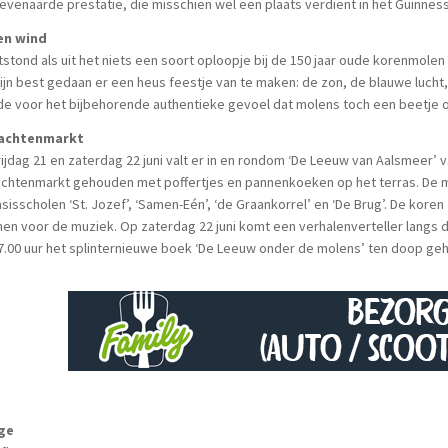
venaarde prestatie, die misschien wel een plaats verdient in het Guinnes
en wind
tstond als uit het niets een soort oploopje bij de 150 jaar oude korenmol
ijn best gedaan er een heus feestje van te maken: de zon, de blauwe lucht
de voor het bijbehorende authentieke gevoel dat molens toch een beetje 
achtenmarkt
ijdag 21 en zaterdag 22 juni valt er in en rondom ‘De Leeuw van Aalsmeer’ 
chtenmarkt gehouden met poffertjes en pannenkoeken op het terras. De m
sisscholen ‘St. Jozef’, ‘Samen-Eén’, ‘de Graankorrel’ en ‘De Brug’. De koren 
en voor de muziek. Op zaterdag 22 juni komt een verhalenverteller langs d
7.00 uur het splinternieuwe boek ‘De Leeuw onder de molens’ ten doop ge
age