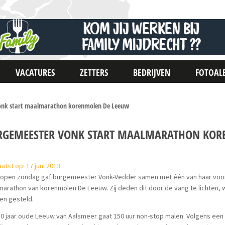
VACATURES
ZETTERS
BEDRIJVEN
FOTOAL
onk start maalmarathon korenmolen De Leeuw
RGEMEESTER VONK START MAALMARATHON KOR
atst op: 17 juni 2013
lopen zondag gaf burgemeester Vonk-Vedder samen met één van haar voorg
arathon van korenmolen De Leeuw. Zij deden dit door de vang te lichten
en gesteld.
0 jaar oude Leeuw van Aalsmeer gaat 150 uur non-stop malen. Volgens een v