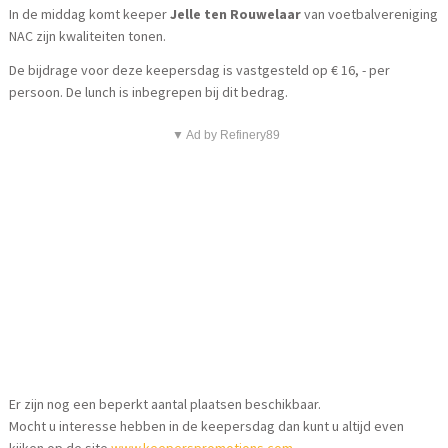
In de middag komt keeper
Jelle ten Rouwelaar
van voetbalvereniging
NAC zijn kwaliteiten tonen.
De bijdrage voor deze keepersdag is vastgesteld op € 16, - per
persoon. De lunch is inbegrepen bij dit bedrag.
▼ Ad by Refinery89
Er zijn nog een beperkt aantal plaatsen beschikbaar.
Mocht u interesse hebben in de keepersdag dan kunt u altijd even
kijken op de site
www.keeperspromotions.com
.