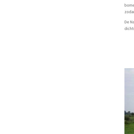
bomen
zodan
De Na
dicht