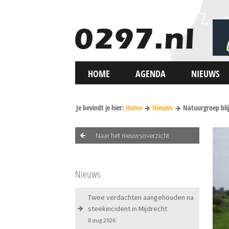
HOME
AGENDA
NIEUWS
Je bevindt je hier:
Home
Nieuws
Natuurgroep blij
Naar het nieuwsoverzicht
Nieuws
Twee verdachten aangehouden na
steekincident in Mijdrecht
8 aug 2026