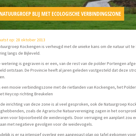
NATUURGROEP BLIJ MET ECOLOGISCHE VERBINDINGSZONE
atst op: 28 oktober 2013
tuurgroep Kockengen is verheugd met de unieke kans om de natuur uit te 
ing langs de Bijleveld.
 wetering is gegraven is er een, van de rest van de polder Portengen afge
veld ontstaan. De Provincie heeft al jaren geleden vastgesteld dat deze s
en.
s een mooie verbindingszone met de rietlanden van Kockengen, het Polde
et Heycop richting Breukelen
de inrichting van deze zone is al veel gesproken, ook de Natuurgroep Koc
ghebbenden, zoals de Agrarische Natuurvereniging zagen in het oorspronke
aren voor bijvoorbeeld de weidevogels. Door verruiging en aanplant zou
taan met negatieve gevolgen voor de weidevogels.
ndelijk is er na intensief overleg een aangepast plan op tafel gekomen voo