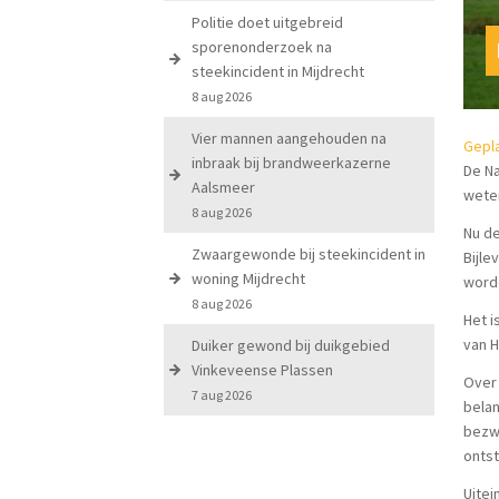
Politie doet uitgebreid
sporenonderzoek na
steekincident in Mijdrecht
8 aug 2026
Vier mannen aangehouden na
Gepla
inbraak bij brandweerkazerne
De Na
Aalsmeer
weter
8 aug 2026
Nu de
Zwaargewonde bij steekincident in
Bijle
woning Mijdrecht
word
8 aug 2026
Het i
van H
Duiker gewond bij duikgebied
Vinkeveense Plassen
Over 
7 aug 2026
belan
bezw
onts
Uitei