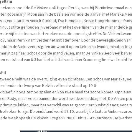
gellam
 seizoen speelde De Vinken ook tegen Pernix, waarbij Pernix tweemaal een
ster Roosmarijn Mooij aan in de basis en vormde de aanval met Mariska Me
edigend startten Annick Stokhof, Eva Hemelaar, Kelvin Hoogeboom en Rudy
inuut stilte gehouden in verband met het overlijden van de mishandelde 
rste vijf minuten was het zoeken naar de openingstreffer. De Vinken kwa
dy, maar Pernix nam verder het initiatief over. Door de beweeglijkheid van 
hadden de Vinkeveners geen antwoord op en keken na twintig minuten tege
arijn zag haar schot door de mand vallen, maar De Vinken leed veel balve
en ruststand van 8-3 had het achttal van Johan Kroon nog heel wat recht te
chil
 tweede helft was de overtuiging even zichtbaar. Een schot van Mariska, e
erdiende strafworp van Kelvin zetten de stand op 10-6.
x bleef in hoog tempo spelen en kon twee maal tot score komen. Opnieuw
n en Rudy, maar veel spannender werd het deze middag niet. De Vinken p
print in te luiden, maar het verschil was te groot. Pernix wist dit nog eens 
trefzeker te zijn. De eindstand werd 17-10, waarbij de laatste Vinkenscore
nde week speelt De Vinken 1 tegen ONDO 1 uit ‘s -Gravenzande. De wedstrij