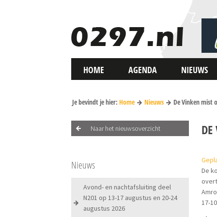
HOME
AGENDA
NIEUWS
Je bevindt je hier:
Home
Nieuws
De Vinken mist o
DE
Naar het nieuwsoverzicht
Gepl
Nieuws
De ko
overt
Avond- en nachtafsluiting deel
Amro'
N201 op 13-17 augustus en 20-24
17-10
augustus 2026