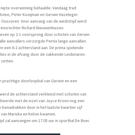
 nipte overwinning behaalde. Vandaag trad
ulstee, Peter Kooijman en Gerwin Hazeleger.
 Oussoren. Voor aanvang van de wedstrijd werd
grensrechter Richard Nieuwenhuizen.
m even op 2-1 voorsprong door schoten van Gerwin
alle aanvallers verzorgde Pernix lange aanvallen.
n een 6-2 achterstand aan. De prima spelende
rlies in de afvang door de zakkende Leidenaren.
 zetten.
en prachtige doorloopbal van Gerwin en een
 werd de achterstand verkleind met schoten van
robeerde met de inzet van Joyce Kroon nog een
te benadrukken door in het laatste kwartier vijf
s van Mariska en Kelvin kwamen.
d zal aanvangen om 17.05 uur in sporthal De Boei.