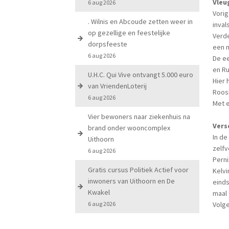
Vleu
6 aug 2026
Vorig
. Wilnis en Abcoude zetten weer in
inval
op gezellige en feestelijke
Verd
dorpsfeeste
een m
6 aug 2026
De ee
en Ru
U.H.C. Qui Vive ontvangt 5.000 euro
Hier 
van VriendenLoterij
Roosm
6 aug 2026
Met e
Vier bewoners naar ziekenhuis na
Vers
brand onder wooncomplex
In de
Uithoorn
zelfv
6 aug 2026
Perni
Gratis cursus Politiek Actief voor
Kelvi
inwoners van Uithoorn en De
einds
Kwakel
maal 
6 aug 2026
Volge