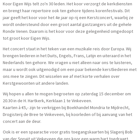
Koor Eigen Wijs telt zo'n 30 leden. Het koor verzorgt de kerkdiensten
en brengt haar repertoire ook ten gehore tijdens korenfestivals. Dit
jaar geeft het koor voor het 4e jaar op rij een Kerstconcert, waarbij ze
wordt ondersteund door een groot aantal gastzangers uit de gehele
Ronde Venen. Daarom is het koor voor deze gelegenheid omgedoopt
tot groot koor Eigen Wijs.
Het concert staat in het teken van een muzikale reis door Europa. Wij
brengen liederen in het Duits, Engels, Frans, Latijn en uiteraard in het
Nederlands ten gehore. We vragen u niet alleen naar ons te luisteren,
maar u wordt ook uitgenodigd om een paar bekende kerstliederen met
ons mee te zingen. Dit wisselen we af met korte verhalen over
Kerstgewoonten uit andere landen.
Wij hopen u allen te mogen begroeten op zaterdag 15 december om
20.30 in de H. Hartkerk, Kerklaan 1 te Vinkeveen.
Kaarten à €5,- zijn te verkrijgen bij Boekhandel Mondria te Mijdrecht,
Drogisterij de Bree te Vinkeveen, bij koorleden of bij aanvang van het
concert aan de deur.
Ook is er een spaaractie voor gratis toegangskaarten bij Slagerij Bob
van der Spruijt uit Vinkeveen die ons koor een warm hart toedraagt.