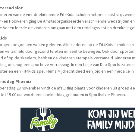
terend slot
nderen van de vier deelnemende Fit4Kids-scholen hebben naast vrij zwem
 en Polovereniging De Amstel organiseerde verschillende wedstrijden en
 Venen leerde de kinderen omgaan met een reddingsvest en drenkelingen 
Kids
roject begon tien weken geleden. Alle kinderen op de Fit4Kids-scholen k
n verzameld door gezond te eten en veel te bewegen. Ook door sportief n
nd of op de skeelers, hebben de kinderen stempels verzameld. Kinderen m
iting ook nog een sportieve verrassing. In een tasje van Duo Sports zaten e
ster en een Fit4kids spel. Hema Mijdrecht deed een jojo en een medaille in 
middag Phoenix
ensdag 28 november vindt de afsluiting plaats voor kinderen uit groep een
 tot 15.00 uur wordt een spelmiddag gehouden in Sporthal de Phoenix.