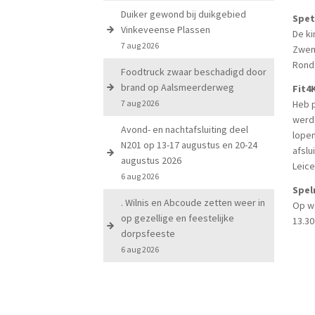
Duiker gewond bij duikgebied
Spet
Vinkeveense Plassen
De ki
7 aug 2026
Zwem-
Ronde
Foodtruck zwaar beschadigd door
brand op Aalsmeerderweg
Fit4
7 aug 2026
Heb p
werde
Avond- en nachtafsluiting deel
lope
N201 op 13-17 augustus en 20-24
afslu
augustus 2026
Leice
6 aug 2026
Spel
. Wilnis en Abcoude zetten weer in
Op wo
op gezellige en feestelijke
13.30
dorpsfeeste
6 aug 2026