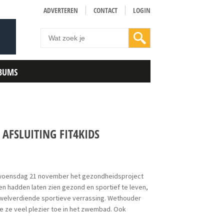
ADVERTEREN
CONTACT
LOGIN
BUMS
FSLUITING FIT4KIDS
p woensdag 21 november het gezondheidsproject
en hadden laten zien gezond en sportief te leven,
 welverdiende sportieve verrassing. Wethouder
 ze veel plezier toe in het zwembad. Ook