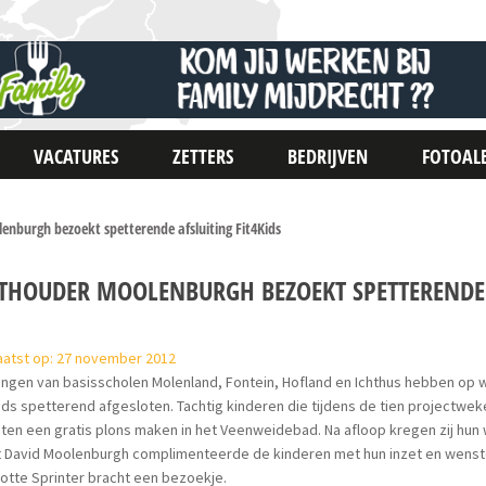
VACATURES
ZETTERS
BEDRIJVEN
FOTOAL
nburgh bezoekt spetterende afsluiting Fit4Kids
THOUDER MOOLENBURGH BEZOEKT SPETTERENDE A
aatst op: 27 november 2012
lingen van basisscholen Molenland, Fontein, Hofland en Ichthus hebben o
ids spetterend afgesloten. Tachtig kinderen die tijdens de tien projectwek
en een gratis plons maken in het Veenweidebad. Na afloop kregen zij hun
t David Moolenburgh complimenteerde de kinderen met hun inzet en wenste
tte Sprinter bracht een bezoekje.