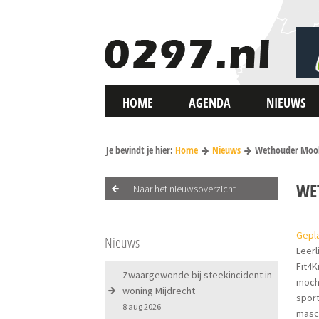
HOME
AGENDA
NIEUWS
Je bevindt je hier:
Home
Nieuws
Wethouder Moole
WE
Naar het nieuwsoverzicht
Gepl
Nieuws
Leer
Fit4K
Zwaargewonde bij steekincident in
mocht
woning Mijdrecht
spor
8 aug 2026
masco