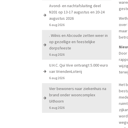
ware
Avond- en nachtafsluiting deel
gest
N201 op 13-17 augustus en 20-24
augustus 2026
Wetho
over 
6 aug 2026
maar 
. Wilnis en Abcoude zetten weer in
betro
op gezellige en feestelijke
Nieu
dorpsfeeste
Door
6 aug 2026
rappo
U.H.C. Qui Vive ontvangt 5.000 euro
wijzi
van VriendenLoterij
terwi
6 aug 2026
Het b
Vier bewoners naar ziekenhuis na
best
brand onder wooncomplex
mede
Uithoorn
ruimt
6 aug 2026
zijka
wordt
wegv