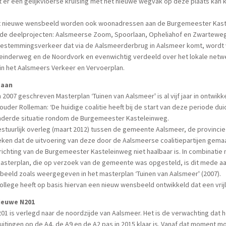
 er een gelijkvloerse kruising met het nieuwe wegvak op deze plaats kan
et nieuwe wensbeeld worden ook woonadressen aan de Burgemeester Kaste
 de deelprojecten: Aalsmeerse Zoom, Spoorlaan, Opheliahof en Zwartewe
bestemmingsverkeer dat via de Aalsmeerderbrug in Aalsmeer komt, wordt v
einderweg en de Noordvork en evenwichtig verdeeld over het lokale netwe
in het Aalsmeers Verkeer en Vervoerplan.
baan
n 2007 geschreven Masterplan ‘Tuinen van Aalsmeer' is al vijf jaar in ontwi
uder Rolleman: ‘De huidige coalitie heeft bij de start van deze periode d
nderde situatie rondom de Burgemeester Kasteleinweg.
estuurlijk overleg (maart 2012) tussen de gemeente Aalsmeer, de provinci
eken dat de uitvoering van deze door de Aalsmeerse coalitiepartijen gem
richting van de Burgemeester Kasteleinweg niet haalbaar is. In combinatie
asterplan, die op verzoek van de gemeente was opgesteld, is dit mede aa
eeld zoals weergegeven in het masterplan ‘Tuinen van Aalsmeer' (2007).
ollege heeft op basis hiervan een nieuw wensbeeld ontwikkeld dat een vri
ieuwe N201
01 is verlegd naar de noordzijde van Aalsmeer. Het is de verwachting da
uitingen op de A4, de A9 en de A2 pas in 2015 klaar is. Vanaf dat moment