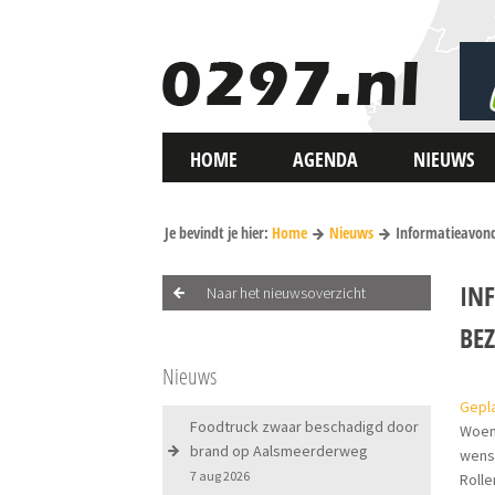
HOME
AGENDA
NIEUWS
Je bevindt je hier:
Home
Nieuws
Informatieavond
IN
Naar het nieuwsoverzicht
BE
Nieuws
Gepl
Foodtruck zwaar beschadigd door
Woen
brand op Aalsmeerderweg
wens
7 aug 2026
Rolle