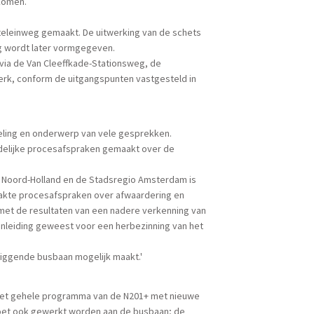
 komen.
leinweg gemaakt. De uitwerking van de schets
g wordt later vormgegeven.
ia de Van Cleeffkade-Stationsweg, de
rk, conform de uitgangspunten vastgesteld in
kkeling en onderwerp van vele gesprekken.
uidelijke procesafspraken gemaakt over de
e Noord-Holland en de Stadsregio Amsterdam is
aakte procesafspraken over afwaardering en
 met de resultaten van een nadere verkenning van
nleiding geweest voor een herbezinning van het
jliggende busbaan mogelijk maakt.'
t het gehele programma van de N201+ met nieuwe
 moet ook gewerkt worden aan de busbaan; de