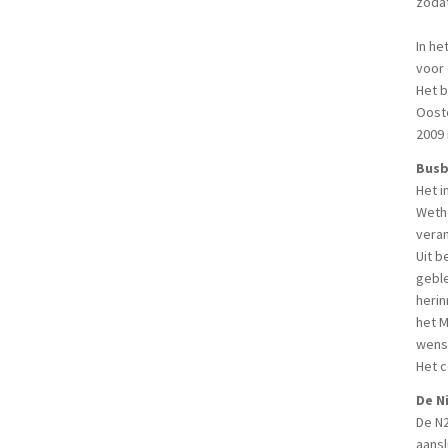
zodat
In h
voor
Het 
Oost
2009 
Bus
Het i
Wetho
vera
Uit b
gebl
herin
het M
wensb
Het c
De N
De N2
aansl