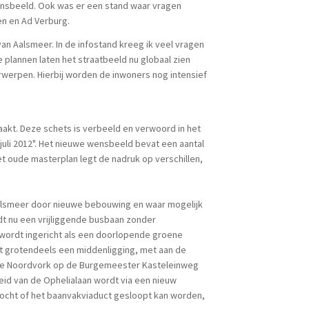
ensbeeld. Ook was er een stand waar vragen
n en Ad Verburg.
n Aalsmeer. In de infostand kreeg ik veel vragen
 plannen laten het straatbeeld nu globaal zien
erwerpen. Hierbij worden de inwoners nog intensief
kt. Deze schets is verbeeld en verwoord in het
uli 2012". Het nieuwe wensbeeld bevat een aantal
et oude masterplan legt de nadruk op verschillen,
Aalsmeer door nieuwe bebouwing en waar mogelijk
t nu een vrijliggende busbaan zonder
wordt ingericht als een doorlopende groene
gt grotendeels een middenligging, met aan de
n de Noordvork op de Burgemeester Kasteleinweg
id van de Ophelialaan wordt via een nieuw
ocht of het baanvakviaduct gesloopt kan worden,