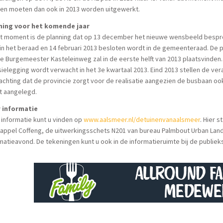
nen moeten dan ook in 2013 worden uitgewerkt.
ning voor het komende jaar
t moment is de planning dat op 13 december het nieuwe wensbeeld besprok
in het beraad en 14 februari 2013 besloten wordt in de gemeenteraad. De pa
e Burgemeester Kasteleinweg zal in de eerste helft van 2013 plaatsvinde
sielegging wordt verwacht in het 3e kwartaal 2013. Eind 2013 stellen de ver
achting dat de provincie zorgt voor de realisatie aangezien de busbaan 
t aangelegd.
 informatie
informatie kunt u vinden op
www.aalsmeer.nl/detuinenvanaalsmeer
. Hier 
ppel Coffeng, de uitwerkingsschets N201 van bureau Palmbout Urban Land
matieavond. De tekeningen kunt u ook in de informatieruimte bij de publiek