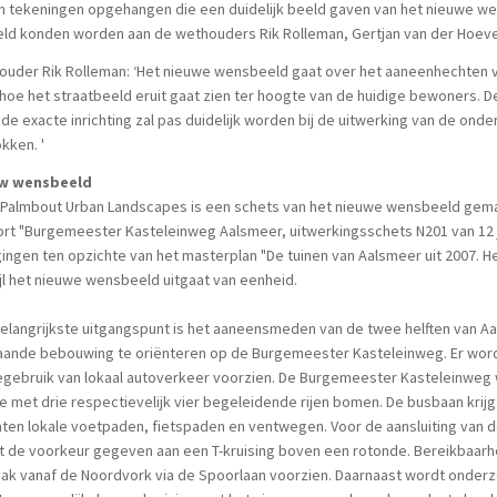
n tekeningen opgehangen die een duidelijk beeld gaven van het nieuwe w
eld konden worden aan de wethouders Rik Rolleman, Gertjan van der Hoeve
uder Rik Rolleman: ‘Het nieuwe wensbeeld gaat over het aaneenhechten va
hoe het straatbeeld eruit gaat zien ter hoogte van de huidige bewoners. De
de exacte inrichting zal pas duidelijk worden bij de uitwerking van de ond
kken. '
w wensbeeld
 Palmbout Urban Landscapes is een schets van het nieuwe wensbeeld gemaa
rt "Burgemeester Kasteleinweg Aalsmeer, uitwerkingsschets N201 van 12 j
gingen ten opzichte van het masterplan "De tuinen van Aalsmeer uit 2007. H
jl het nieuwe wensbeeld uitgaat van eenheid.
elangrijkste uitgangspunt is het aaneensmeden van de twee helften van 
aande bebouwing te oriënteren op de Burgemeester Kasteleinweg. Er word
gebruik van lokaal autoverkeer voorzien. De Burgemeester Kasteleinweg 
e met drie respectievelijk vier begeleidende rijen bomen. De busbaan krij
nten lokale voetpaden, fietspaden en ventwegen. Voor de aansluiting va
 de voorkeur gegeven aan een T-kruising boven een rotonde. Bereikbaarhe
ak vanaf de Noordvork via de Spoorlaan voorzien. Daarnaast wordt onderz