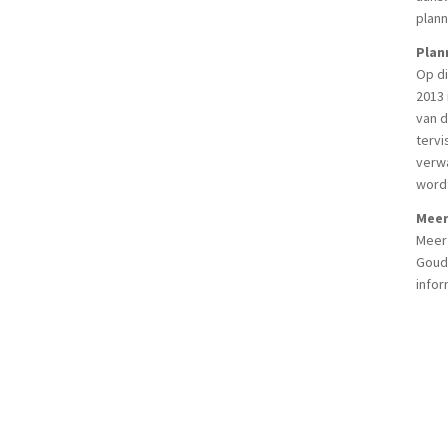
plan
Plan
Op di
2013 
van d
tervi
verw
word
Meer
Meer 
Gouda
infor