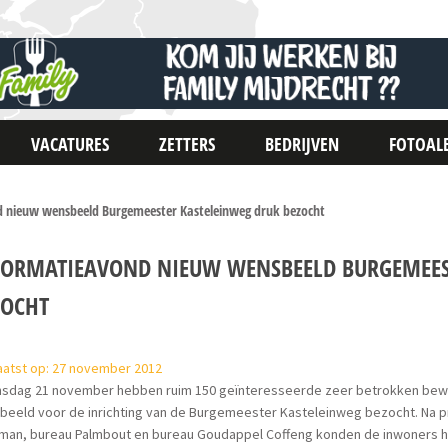
VACATURES
ZETTERS
BEDRIJVEN
FOTOAL
 nieuw wensbeeld Burgemeester Kasteleinweg druk bezocht
FORMATIEAVOND NIEUW WENSBEELD BURGEMEES
ZOCHT
aatst op: 27 november 2012
sdag 21 november hebben ruim 150 geïnteresseerde zeer betrokken bewo
beeld voor de inrichting van de Burgemeester Kasteleinweg bezocht. Na p
man, bureau Palmbout en bureau Goudappel Coffeng konden de inwoners hun 