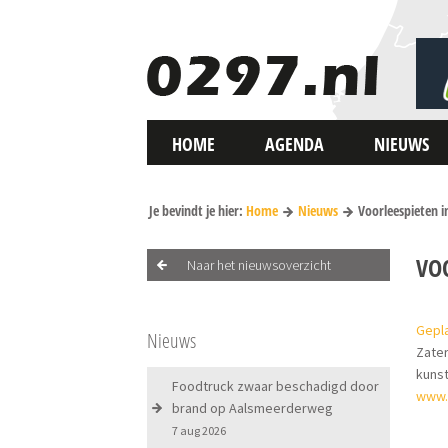
HOME
AGENDA
NIEUWS
Je bevindt je hier:
Home
Nieuws
Voorleespieten i
VOO
Naar het nieuwsoverzicht
Gepl
Nieuws
Zater
kunst
Foodtruck zwaar beschadigd door
www.
brand op Aalsmeerderweg
7 aug 2026