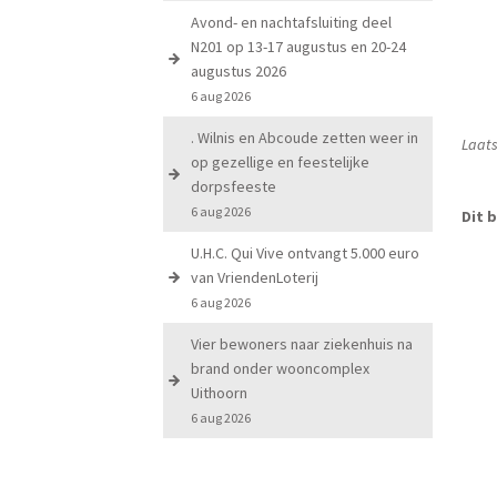
Avond- en nachtafsluiting deel
N201 op 13-17 augustus en 20-24
augustus 2026
6 aug 2026
. Wilnis en Abcoude zetten weer in
Laats
op gezellige en feestelijke
dorpsfeeste
6 aug 2026
Dit b
U.H.C. Qui Vive ontvangt 5.000 euro
van VriendenLoterij
6 aug 2026
Vier bewoners naar ziekenhuis na
brand onder wooncomplex
Uithoorn
6 aug 2026