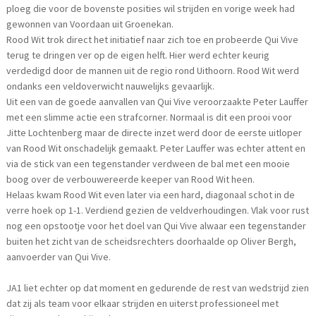
ploeg die voor de bovenste posities wil strijden en vorige week had
gewonnen van Voordaan uit Groenekan.
Rood Wit trok direct het initiatief naar zich toe en probeerde Qui Vive
terug te dringen ver op de eigen helft. Hier werd echter keurig
verdedigd door de mannen uit de regio rond Uithoorn. Rood Wit werd
ondanks een veldoverwicht nauwelijks gevaarlijk.
Uit een van de goede aanvallen van Qui Vive veroorzaakte Peter Lauffer
met een slimme actie een strafcorner. Normaal is dit een prooi voor
Jitte Lochtenberg maar de directe inzet werd door de eerste uitloper
van Rood Wit onschadelijk gemaakt. Peter Lauffer was echter attent en
via de stick van een tegenstander verdween de bal met een mooie
boog over de verbouwereerde keeper van Rood Wit heen.
Helaas kwam Rood Wit even later via een hard, diagonaal schot in de
verre hoek op 1-1. Verdiend gezien de veldverhoudingen. Vlak voor rust
nog een opstootje voor het doel van Qui Vive alwaar een tegenstander
buiten het zicht van de scheidsrechters doorhaalde op Oliver Bergh,
aanvoerder van Qui Vive.
JA1 liet echter op dat moment en gedurende de rest van wedstrijd zien
dat zij als team voor elkaar strijden en uiterst professioneel met