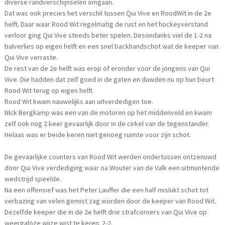
diverse randverschijnselen omgaan.
Dat was ook precies het verschil tussen Qui Vive en RoodWit in de 2e
helft. Daar waar Rood Wit regelmatig de rust en het hockeyverstand
verloor ging Qui Vive steeds beter spelen. Desondanks viel de 1-2 na
balverlies op eigen helft en een snel backhandschot wat de keeper van
Qui Vive verraste.
De rest van de 2e helft was erop of eronder voor de jongens van Qui
Vive. Die hadden dat zelf goed in de gaten en duwden nu op hun beurt
Rood Wit terug op eigen helft.
Rood Wit kwam nauwelijks aan uitverdedigen toe.
NIck Bergkamp was een van de motoren op het middenveld en kwam
zelf ook nog 2 keer gevaarlijk door in de cirkel van de tegenstander.
Helaas was er beide keren niet genoeg ruimte voor zijn schot.
De gevaarlijke counters van Rood Wit werden ondertussen ontzenuwd
door Qui Vive verdediging waar oa Wouter van de Valk een uitmuntende
wedstrijd speelde.
Na een offensief was het Peter Lauffer die een half mislukt schot tot
verbazing van velen gemist zag worden door de keeper van Rood Wit.
Dezelfde keeper die in de 2e helft drie strafcorners van Qui Vive op
weergaloze wijze wist te keren. 2-2.