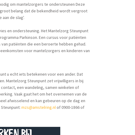
ers nodig om mantelzorgers te ondersteunen Deze
 groot belang dat de bekendheid wordt vergroot
 aan de slag'.
dvies en ondersteuning. Het Mantelzorg Steunpunt
Programma Parkinson. Een cursus voor patiënten
s van patiënten die een beroerte hebben gehad.
ijeenkomsten voor mantelzorgers en kinderen van
 kunt u echt iets betekenen voor een ander. Dat
 Mantelzorg Steunpunt zet vrijwilligers in bij
l contact, een wandeling, samen winkelen of
erking. Vaak gaat het om het overnemen van de
s heel afwisselend en kan gebeuren op de dag en
g Steunpunt:
mzs@amstelring.nl
of 0900-1866 of