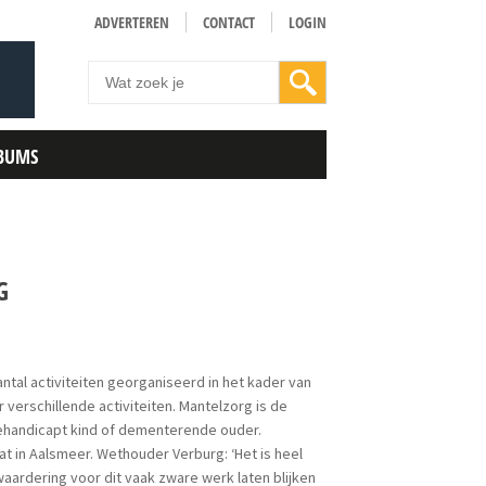
ADVERTEREN
CONTACT
LOGIN
BUMS
G
tal activiteiten georganiseerd in het kader van
verschillende activiteiten. Mantelzorg is de
gehandicapt kind of dementerende ouder.
at in Aalsmeer. Wethouder Verburg: ‘Het is heel
ardering voor dit vaak zware werk laten blijken