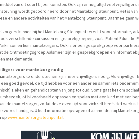
middel van dit soort bijeenkomsten. Ook zijn er nog altijd veel vrijwillig
rsteuning wordt gecoördineerd door het Mantelzorg Steunpunt. Het is van
eze en andere activiteiten van het Mantelzorg Steunpunt. Daarmee gaan we
lzorgers kunnen bij het Mantelzorg Steunpunt terecht voor informatie, a
 ook verschillende cursussen en gesprekgroepen, zoals Patiënt Educatie 
arkinson en hun mantelzorgers. Ook is er een gesprekgroep voor partner
et de Ontmoetingsgroep Aalsmeer zijn er gesprekgroepen en informatieb
en met dementie.
willigers voor mantelzorg nodig
ntelzorgers te ondersteunen zijn meer vrijwilligers nodig. Als vrijwilliger
 een goed gevoel, de tijd hebben voor een ander en samen iets ondernemen.
nisch) zieken en gehandicapten van jong tot oud. Soms gaat het om sociaa
umbezoek, of bijvoorbeeld oppassen en spelen met een kind met een bep
van de mantelzorger, zodat deze even tijd voor zichzelf heeft. Het werk i
die voor u handig is. U kunt informatie opvragen of aanmelden bij Mantelzor
n op
www.mantelzorg-steunpunt.nl
.