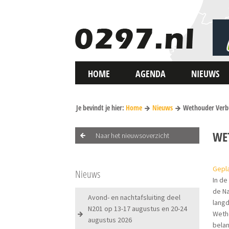
HOME
AGENDA
NIEUWS
Je bevindt je hier:
Home
Nieuws
Wethouder Verbu
WE
Naar het nieuwsoverzicht
Gepl
Nieuws
In de
de Na
Avond- en nachtafsluiting deel
langd
N201 op 13-17 augustus en 20-24
Wetho
augustus 2026
belan