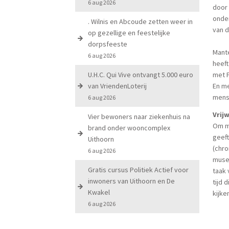
6 aug 2026
door 
onde
. Wilnis en Abcoude zetten weer in
van d
op gezellige en feestelijke
dorpsfeeste
Mante
6 aug 2026
heeft
U.H.C. Qui Vive ontvangt 5.000 euro
met P
van VriendenLoterij
En m
mens
6 aug 2026
Vrij
Vier bewoners naar ziekenhuis na
Om ma
brand onder wooncomplex
geeft
Uithoorn
(chro
6 aug 2026
muse
Gratis cursus Politiek Actief voor
taak 
inwoners van Uithoorn en De
tijd 
Kwakel
kijke
6 aug 2026