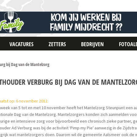
VACATURES
ZETTERS
BEDRIJVEN
FOTOAL
rg bij Dag van de Mantelzorg
THOUDER VERBURG BIJ DAG VAN DE MANTELZOR
aatst op: 6 november 2012
 week van 5 tot en met 10 november heeft het Mantelzorg Steunpunt een aan
tionale Dag van de Mantelzorg. Mantelzorgers konden zich aanmelden voor 
urige en intensieve zorg voor bijvoorbeeld een chronisch zieke partner, 
uder Ad Verburg was bij de activiteit ‘Pimp my Pie' aanwezig in de Zijdstra
grijk wat mantelzorgers doen. Daarom wil de gemeente Aalsmeer ook de wa