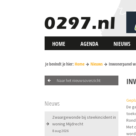
HOME
AGENDA
NIEUWS
Je bevindt je hier:
Home
Nieuws
Inwonerpanel wa
IN
Naar het nieuwsoverzicht
Gepla
Nieuws
De ge
toeko
Zwaargewonde bij steekincident in
Ronde
woning Mijdrecht
Met d
8 aug 2026
word