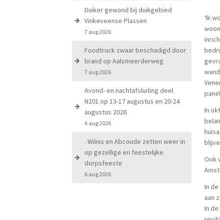
Duiker gewond bij duikgebied
‘Ik w
Vinkeveense Plassen
woon 
7 aug 2026
inric
Foodtruck zwaar beschadigd door
bedri
brand op Aalsmeerderweg
gevra
wande
7 aug 2026
Venen
Avond- en nachtafsluiting deel
panel
N201 op 13-17 augustus en 20-24
In ok
augustus 2026
belan
6 aug 2026
huisa
. Wilnis en Abcoude zetten weer in
blijv
op gezellige en feestelijke
Ook v
dorpsfeeste
Amste
6 aug 2026
In de
aan z
In de
revit