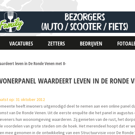
VACATURES
ZETTERS
BEDRIJVEN
FOTOAL
ardeert leven in De Ronde Venen met 8-
WONERPANEL WAARDEERT LEVEN IN DE RONDE V
atst op: 31 oktober 2012
meente heeft inwoners uitgenodigd deel te nemen aan een online panel dat
mst van De Ronde Venen. Uit de eerste enquête die het panel in augustus 
veners hun woonomgeving waarderen. Zij genieten van de rust, het dorpse 
e voordelen van grote steden om de hoek. Het merendeel hoopt dat er wei
en mee genomen in de ontwikkeling van een Structuurvisie voor De Ronde