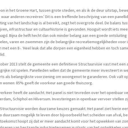
oon in het Groene Hart, tussen grote steden, en als ik de deur uitstap, bew
waar anderen recreëren.' Dit is een treffende beschrijving van een panellid
hting van het landschap is al bereikt, zegt het overgrote deel. De balans t
jven, infrastructuur en cultuurhistorie is gevonden. Hooguit wordt iets me
agd. Bijna de helft hecht dan ook minder belang aan een goede ontsluiting 
len, varen en zwemmen zijn de belangrijke recreatiemogelijkheden voor i
 met een 8-. ‘Heel leuk dat alle dorpen een eigenheid hebben en toch same
lid.
tober 2013 stelt de gemeente een definitieve Structuurvisie vast met een am
grijke rol spelen. Panelleden willen dat de gemeente meer investeert in wel
rts als belangrijkste voorziening om woongenot te garanderen. Ook valt op d
en wonen: 85% geeft de voorkeur aan goede thuiszorg.
erkeer heeft de aandacht. Het panel is niet tevreden over het openbaar v
rdam, Schiphol en Hilversum. Investeringen in openbaar vervoer stellen zij
 Structuurvisie worden duurzame keuzes gemaakt. Het panel ziet hierin ee
o duurzaam mogelijk te leven door bijvoorbeeld het scheiden van afval, b
 toekomst hoopt zij dat er meer aandacht komt voor het opwekken van zon
aliseren van bestaande industrieterreinen in plaats van het ontwikkelen va