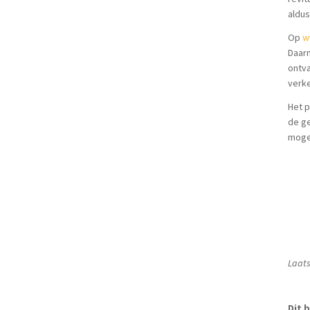
aldus
Op
w
Daarn
ontv
verke
Het p
de g
moge
Laats
Dit b