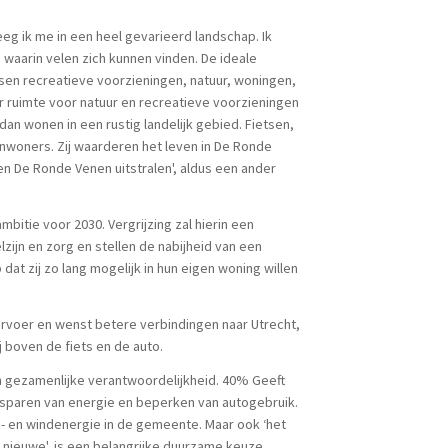
eeg ik me in een heel gevarieerd landschap. Ik
 waarin velen zich kunnen vinden. De ideale
ussen recreatieve voorzieningen, natuur, woningen,
er ruimte voor natuur en recreatieve voorzieningen
dan wonen in een rustig landelijk gebied. Fietsen,
nwoners. Zij waarderen het leven in De Ronde
n De Ronde Venen uitstralen', aldus een ander
bitie voor 2030. Vergrijzing zal hierin een
zijn en zorg en stellen de nabijheid van een
at zij zo lang mogelijk in hun eigen woning willen
ervoer en wenst betere verbindingen naar Utrecht,
 boven de fiets en de auto.
n gezamenlijke verantwoordelijkheid. 40% Geeft
esparen van energie en beperken van autogebruik.
- en windenergie in de gemeente. Maar ook ‘het
n nieuwe', is een belangrijke duurzame keuze,