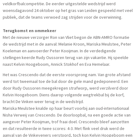
veldkorfbalcompetitie. De eerder uitgestelde wedstrijd werd
woensdagavond 24 oktober op het gras van Leiden gespeeld met veel
publiek, dat de teams verwoed zag strijden voor de overwinning.
Terugkomst en ommekeer
Met de nieuwe verzorger Ron van Vliet begon de ABN-AMRO formatie
de wedstrijd met in de aanval: Melanie Kroon, Mariska Meulstee, Peter
Koeleman en aanvoerder Peter Kooijman. In de verdedigende
stellingen keerde Rudy Oussoren terug van zijn vakantie. Hij speelde
naast Kelvin Hoogeboom, Annick Stokhof en Eva Hemelaar.
Het was Crescendo dat de eerste voorsprong nam. Van grote afstand
werd tot tweemaal toe de bal door de gele mand gedeponeerd. Een
door Rudy Oussoren meegekregen strafworp, werd verzilverd door
Kelvin Hoogeboom. Diens daarop volgende wegtrekbal bij de korf,
bracht De Vinken weer terug in de wedstrijd.
Mariska Meulstee knalde op haar beurt voorbij aan oud-internationaal
Nisha Verweij van Crescendo. De doorloopbal, na een goede actie van
aangever Peter Kooijman, trof fraai doel. Crescendo bleef aanzetten
en dat resulteerde in twee scores: 4-3. Met flink veel druk werd de
aanval van de Vinkeveners verstoord, toch kon Kelvin Hoogeboom een