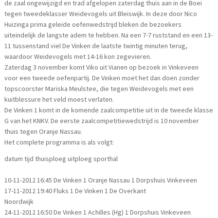
de zaal ongewijzigd en trad afgelopen zaterdag thuis aan in de Boei
tegen tweedeklasser Weidevogels uit Bleiswijk. In deze door Nico
Huizinga prima geleide oefenwedstrijd bleken de bezoekers
uiteindelijk de langste adem te hebben. Na een 7-7 ruststand en een 13-
11 tussenstand viel De Vinken de laatste twintig minuten terug,
waardoor Weidevogels met 14-16 kon zegevieren.
Zaterdag 3 november komt Viko uit Vianen op bezoek in Vinkeveen
voor een tweede oefenpartij. De Vinken moet het dan doen zonder
topscoorster Mariska Meulstee, die tegen Weidevogels met een
kuitblessure het veld moest verlaten.
De Vinken 1 komt in de komende zaalcompetitie uit in de tweede klasse
G van het KNKV. De eerste zaalcompetitiewedstrijd is 10 november
thuis tegen Oranje Nassau.
Het complete programma is als volgt:
datum tijd thuisploeg uitploeg sporthal
10-11-2012 16:45 De Vinken 1 Oranje Nassau 1 Dorpshuis Vinkeveen
17-11-2012 19:40 Fluks 1 De Vinken 1 De Overkant
Noordwijk
24-11-2012 16:50 De Vinken 1 Achilles (Hg) 1 Dorpshuis Vinkeveen