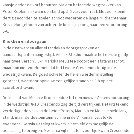
kansje onder de korf benutten. Via een befaamde wegtrekker van
Peter Koeleman kwam de stand op 5-5 vlak voor rust. Met een kleine
dertig seconden te spelen schoot wederom de lange Mijdrechtenaar
Kelvin Hoogeboom van achter de korf zijn ploeg naar een voorsprong:
5-6.
Knokken en doorgaan
In de rust werden allerlei tactieken doorgesproken en
aandachtspunten aangestipt. Annick Stokhof maakte het eerste gaatje
naar twee verschil: 5-7. Mariska Meulstee scoort een afstandsschot,
maar kon niet voorkomen dat het Leidse Crescendo terug in de
wedstrijd kwam. De goed schietende heren werden in stelling
gebracht, waardoor opnieuw een gelijke stand van 8-8 op het
scorebord kwam.
De 'minuut van Melanie Kroon' leidde tot een nieuwe Vinkenvoorsprong
in de wedstrijd: 8-10. Crescendo zag de tijd verstrijken. Het uitstekend
verdedigende vak van de beide Peters, Mariska en Melanie hield lang
stand, maar de doelpuntenmachine in de Vinkenaanval stokte
eveneens. Gerwin Hazeleger kwam in het veld om mogelijk de
beslissing te brengen. Met circa vijf minuten voor tijd kwam Crescendo