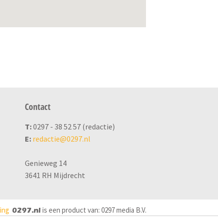
Contact
T:
0297 - 38 52 57 (redactie)
E:
redactie@0297.nl
Genieweg 14
3641 RH Mijdrecht
ring
is een product van: 0297 media B.V.
0297.nl