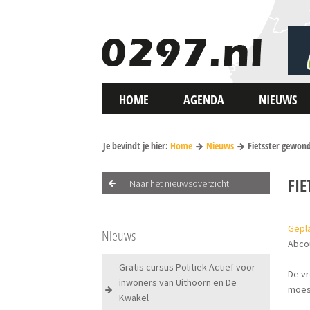
HOME
AGENDA
NIEUWS
Je bevindt je hier:
Home
Nieuws
Fietsster gewond
FI
Naar het nieuwsoverzicht
Gepla
Nieuws
Abco
Gratis cursus Politiek Actief voor
De vr
inwoners van Uithoorn en De
moes
Kwakel