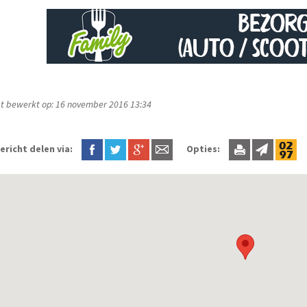
t bewerkt op: 16 november 2016 13:34
ericht delen via:
Opties: