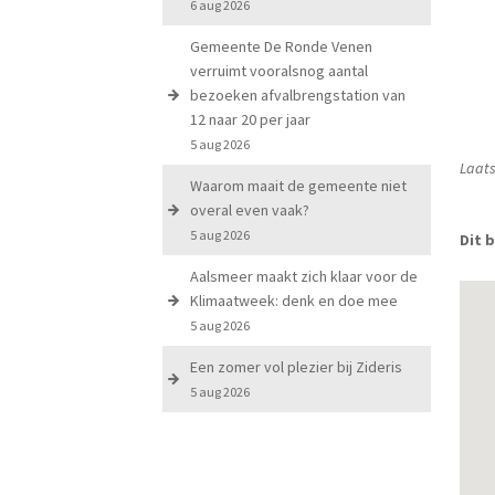
6 aug 2026
Gemeente De Ronde Venen
verruimt vooralsnog aantal
bezoeken afvalbrengstation van
12 naar 20 per jaar
5 aug 2026
Laats
Waarom maait de gemeente niet
overal even vaak?
5 aug 2026
Dit b
Aalsmeer maakt zich klaar voor de
Klimaatweek: denk en doe mee
5 aug 2026
Een zomer vol plezier bij Zideris
5 aug 2026