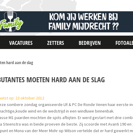
VACATURES
ZETTERS
BEDRIJVEN
FOTOAL
en hard aan de slag
BUTANTES MOETEN HARD AAN DE SLAG
atst op: 23 oktober 2012
ze sombere zondag organiseerde LR & PC De Ronde Venen haar eerste indoo
achtige,koude wind en de wedstrijd in een windluwe binnenbak.
asse M1 paarden mochten de spits afbijten. Er werd gestart met drie comb
a Steenstra was in beide proeven de beste. Zij scoorde met Avanti 190 en
tpunt en Mona van der Meer Mohr op Wilson vertelde dat er hard gewerkt 