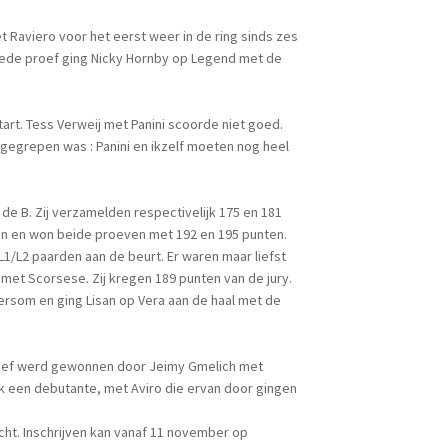
Raviero voor het eerst weer in de ring sinds zes
weede proef ging Nicky Hornby op Legend met de
rt. Tess Verweij met Panini scoorde niet goed.
 gegrepen was : Panini en ikzelf moeten nog heel
 de B. Zij verzamelden respectivelijk 175 en 181
gen en won beide proeven met 192 en 195 punten.
1/L2 paarden aan de beurt. Er waren maar liefst
et Scorsese. Zij kregen 189 punten van de jury.
ersom en ging Lisan op Vera aan de haal met de
proef werd gewonnen door Jeimy Gmelich met
ok een debutante, met Aviro die ervan door gingen
echt. Inschrijven kan vanaf 11 november op