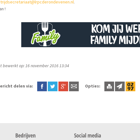
trijdsecretariaat@lrpcderondevenen.nl
.
an !
t bewerkt op: 16 november 2016 13:34
ericht delen via:
Opties:
Bedrijven
Social media