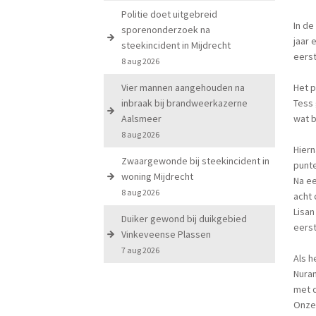
Politie doet uitgebreid
In de
sporenonderzoek na
jaar 
steekincident in Mijdrecht
eerst
8 aug 2026
Vier mannen aangehouden na
Het p
inbraak bij brandweerkazerne
Tess 
Aalsmeer
wat b
8 aug 2026
Hiern
Zwaargewonde bij steekincident in
punte
woning Mijdrecht
Na ee
8 aug 2026
acht 
Lisan
Duiker gewond bij duikgebied
eerst
Vinkeveense Plassen
7 aug 2026
Als 
Nuran
met d
Onze 