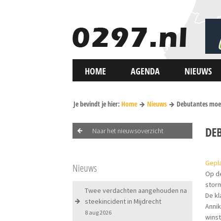
HOME
AGENDA
NIEUWS
Je bevindt je hier:
Home
Nieuws
Debutantes moet
DE
Naar het nieuwsoverzicht
Gepla
Nieuws
Op de
storm
Twee verdachten aangehouden na
De kl
steekincident in Mijdrecht
Annik
8 aug 2026
wins