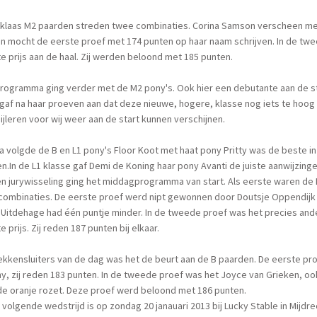
 klaas M2 paarden streden twee combinaties. Corina Samson verscheen met 
en mocht de eerste proef met 174 punten op haar naam schrijven. In de t
e prijs aan de haal. Zij werden beloond met 185 punten.
rogramma ging verder met de M2 pony's. Ook hier een debutante aan de sta
gaf na haar proeven aan dat deze nieuwe, hogere, klasse nog iets te hoog
ijleren voor wij weer aan de start kunnen verschijnen.
a volgde de B en L1 pony's Floor Koot met haat pony Pritty was de beste in
n.In de L1 klasse gaf Demi de Koning haar pony Avanti de juiste aanwijzin
n jurywisseling ging het middagprogramma van start. Als eerste waren de L
combinaties. De eerste proef werd nipt gewonnen door Doutsje Oppendijk m
 Uitdehage had één puntje minder. In de tweede proef was het precies and
e prijs. Zij reden 187 punten bij elkaar.
hekkensluiters van de dag was het de beurt aan de B paarden. De eerste 
y, zij reden 183 punten. In de tweede proef was het Joyce van Grieken, o
e oranje rozet. Deze proef werd beloond met 186 punten.
volgende wedstrijd is op zondag 20 janauari 2013 bij Lucky Stable in Mijdr