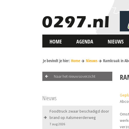
HOME
AGENDA
NIEUWS
Je bevindt je hier:
Home
Nieuws
Ramkraak in Ab
RA
Naar het nieuwsoverzicht
Gepla
Nieuws
Abco
Foodtruck zwaar beschadigd door
Omstr
brand op Aalsmeerderweg
werke
7 aug 2026
verzo