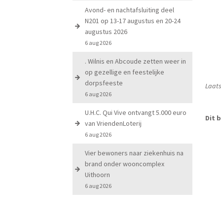
Avond- en nachtafsluiting deel
N201 op 13-17 augustus en 20-24
augustus 2026
6 aug 2026
. Wilnis en Abcoude zetten weer in
op gezellige en feestelijke
dorpsfeeste
Laats
6 aug 2026
U.H.C. Qui Vive ontvangt 5.000 euro
Dit b
van VriendenLoterij
6 aug 2026
Vier bewoners naar ziekenhuis na
brand onder wooncomplex
Uithoorn
6 aug 2026