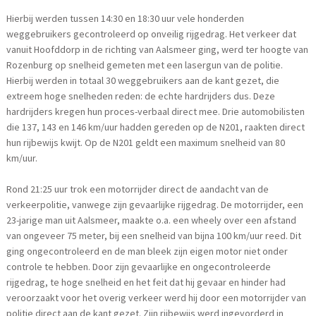
Hierbij werden tussen 14:30 en 18:30 uur vele honderden
weggebruikers gecontroleerd op onveilig rijgedrag. Het verkeer dat
vanuit Hoofddorp in de richting van Aalsmeer ging, werd ter hoogte van
Rozenburg op snelheid gemeten met een lasergun van de politie.
Hierbij werden in totaal 30 weggebruikers aan de kant gezet, die
extreem hoge snelheden reden: de echte hardrijders dus. Deze
hardrijders kregen hun proces-verbaal direct mee. Drie automobilisten
die 137, 143 en 146 km/uur hadden gereden op de N201, raakten direct
hun rijbewijs kwijt. Op de N201 geldt een maximum snelheid van 80
km/uur.
Rond 21:25 uur trok een motorrijder direct de aandacht van de
verkeerpolitie, vanwege zijn gevaarlijke rijgedrag. De motorrijder, een
23-jarige man uit Aalsmeer, maakte o.a. een wheely over een afstand
van ongeveer 75 meter, bij een snelheid van bijna 100 km/uur reed. Dit
ging ongecontroleerd en de man bleek zijn eigen motor niet onder
controle te hebben. Door zijn gevaarlijke en ongecontroleerde
rijgedrag, te hoge snelheid en het feit dat hij gevaar en hinder had
veroorzaakt voor het overig verkeer werd hij door een motorrijder van
politie direct aan de kant gezet. Zijn rijbewijs werd ingevorderd in