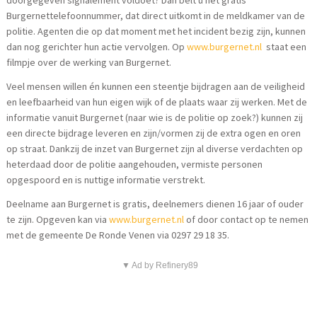
doorgegeven signalement voldoet? Dan belt u het gratis
Burgernettelefoonnummer, dat direct uitkomt in de meldkamer van de
politie. Agenten die op dat moment met het incident bezig zijn, kunnen
dan nog gerichter hun actie vervolgen. Op
www.burgernet.nl
staat een
filmpje over de werking van Burgernet.
Veel mensen willen én kunnen een steentje bijdragen aan de veiligheid
en leefbaarheid van hun eigen wijk of de plaats waar zij werken. Met de
informatie vanuit Burgernet (naar wie is de politie op zoek?) kunnen zij
een directe bijdrage leveren en zijn/vormen zij de extra ogen en oren
op straat. Dankzij de inzet van Burgernet zijn al diverse verdachten op
heterdaad door de politie aangehouden, vermiste personen
opgespoord en is nuttige informatie verstrekt.
Deelname aan Burgernet is gratis, deelnemers dienen 16 jaar of ouder
te zijn. Opgeven kan via
www.burgernet.nl
of door contact op te nemen
met de gemeente De Ronde Venen via 0297 29 18 35.
▼ Ad by Refinery89