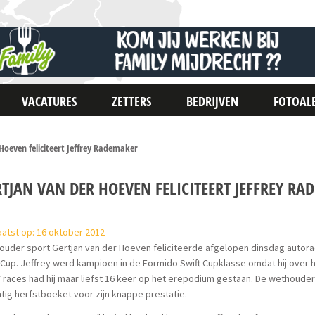
VACATURES
ZETTERS
BEDRIJVEN
FOTOAL
Hoeven feliciteert Jeffrey Rademaker
RTJAN VAN DER HOEVEN FELICITEERT JEFFREY R
atst op: 16 oktober 2012
uder sport Gertjan van der Hoeven feliciteerde afgelopen dinsdag autorac
 Cup. Jeffrey werd kampioen in de Formido Swift Cupklasse omdat hij over 
 races had hij maar liefst 16 keer op het erepodium gestaan. De wethoude
tig herfstboeket voor zijn knappe prestatie.