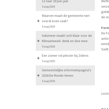
12 naar 20 per jaar
Wetho
seizo
5 aug 2026
geluk
Waarom maait de gemeente niet
de me
overal even vaak?
5 aug 2026
Form
De Fo
Aalsmeer maakt zich klaar voor de
autor
Klimaatweek: denk en doe mee
inmid
5 aug 2026
Swift
Een zomer vol plezier bij Zideris
5 aug 2026
Gemeentelijke informatiepagina's
2026 De Ronde Venen
5 aug 2026
Laats