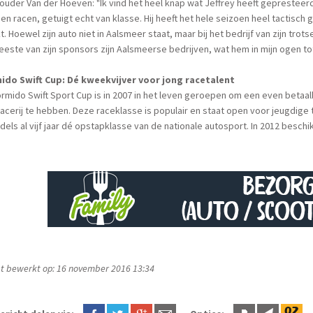
uder Van der Hoeven: "Ik vind het heel knap wat Jeffrey heeft gepresteerd. 
en racen, getuigt echt van klasse. Hij heeft het hele seizoen heel tactisc
t. Hoewel zijn auto niet in Aalsmeer staat, maar bij het bedrijf van zijn trot
este van zijn sponsors zijn Aalsmeerse bedrijven, wat hem in mijn ogen 
ido Swift Cup: Dé kweekvijver voor jong racetalent
rmido Swift Sport Cup is in 2007 in het leven geroepen om een even betaa
acerij te hebben. Deze raceklasse is populair en staat open voor jeugdige ta
dels al vijf jaar dé opstapklasse van de nationale autosport. In 2012 besch
.
t bewerkt op: 16 november 2016 13:34