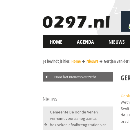
HOME
AGENDA
NIEUWS
Je bevindt je hier:
Home
Nieuws
Gertjan van der 
GE
Naar het nieuwsoverzicht
Gepla
Nieuws
Wetho
Swift
Gemeente De Ronde Venen
de 17
verruimt vooralsnog aantal
prach
bezoeken afvalbrengstation van