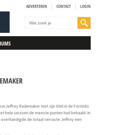
ADVERTEREN
CONTACT
LOGIN
BUMS
ADEMAKER
erJeffrey Rademaker met zijn titel in de Formido
het hele seizoen de meeste punten had behaald. In
r overhandigde de totaal verraste Jeffrey een