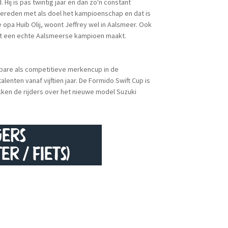
Hij is pas twintig jaar en dan zo'n constant
h gereden met als doel het kampioenschap en dat is
se opa Huib Olij, woont Jeffrey wel in Aalsmeer. Ook
tot een echte Aalsmeerse kampioen maakt.
lbare als competitieve merkencup in de
lenten vanaf vijftien jaar. De Formido Swift Cup is
ikken de rijders over het nieuwe model Suzuki