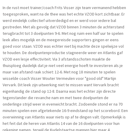
In de rust moet trainer/coach Frits Visser zijn team vermanend hebben
toegesproken, want na de thee was het echte VZOD kort zichtbaar. Er
werd eindelijk collectief uitverdedigd en er werd voor iedere bal
gestreden. Met als gevolg dat VZOD binnen 3 minuten de achterstand
terugbracht tot 3 doelpunten 9-6. Met nog ruim een half uur te spelen
leek alles mogelijk en de meegereisde supporters gingen er eens
goed voor staan. VZOD was echter niet bij machte deze spelwijze vol
te houden. De doelpuntenproductie stagneerde weer en Atlantis gaf
VZOD een lesje effectiviteit. Via 3 afstandsschoten maakte de
thuisploeg duidelijk dat je niet veel energie hoeft te investeren als je
maar van afstand raak schiet: 12-6. Met nog 18 minuten te spelen
wisselde coach Visser Wouter Vermeulen voor "good old" Martijn
Vervark. Dit leek zijn uitwerking niet te missen want Vervark bracht
eigenhandig de stand op 12-8. Daarna was het echter zijn directe
tegenstander die revanche nam en met twee doelpunten de
onderlinge strijd weer in evenwicht bracht. Zodoende stond er na 70
minuten spelen een afgetekende 16-9 eindstand op het scorebord. Een
overwinning van Atlantis waar niets op af te dingen valt. Opmerkelijk is
het feit dat de heren van Atlantis 14 van de 16 doelpunten voor hun
rekening namen, terwijl de Kudelstaartse mannen hier maar 4