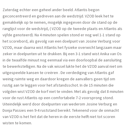
Zaterdag echter een geheel ander beeld. Atlantis begon
geconcentreerd en gedreven aan de wedstrijd. VZOD leek het te
gemakkelijk op te nemen, mogelijk ingegeven door de stand op de
ranglijst voor de wedstrijd, ( VZOD op de tweede plaats en Atlantis als
vijfde genoteerd). Na 4 minuten spelen stond er nog wel 1-1 stand op
het scorebord, als gevolg van een doelpunt van Josine Verburg voor
VZOD, maar daarna wist Atlantis het fysieke overwicht langzaam maar
zeker in doelpunten uit te drukken. Bij een 3-1 stand wist Anika van Os
in de twaalfde minuut nog eenmaal via een doorloopbal de aansluiting
te bewerkstelligen. Na de vak wissel lukte het de VZOD aanval niet om
uitgespeelde kansen te creëren . De verdediging van Atlantis gaf
weinig ruimte weg en daardoor kregen de aanvallers geen tijd om
rustig aan te leggen voor het afstandsschot. In de 15 minuten die
volgden wist VZOD de korf niet te vinden. Met als gevolg dat 8 minuten
voor de rust Atlantis op een comfortabele 7-2 voorsprong stond.
Uiteindelijk werd door doelpunten van wederom Josine Verburg en
Donja Passies een 9-4 ruststand bereikt. Tekenend voor de onmacht
van VZOD is het feit dat de heren in de eerste helft niet tot scoren
wisten te komen.