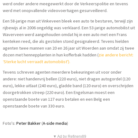
werd onder andere meegewerkt door de Verkeerspolitie en tevens
werd met onopvallende videovoertuigen gesurveilleerd.
Een 58-jarige man uit Vinkeveen bleek een auto te besturen, terwijl zijn
rijbewijs al in 2006 ongeldig was verklaard. Een 53-jarige automobilist uit
Waverveen werd aangehouden omdat hij in een auto met een Frans
kenteken reed, die als gestolen stond gesignaleerd. Tevens hielden
agenten twee mannen van 20 en 26 jaar uit Woerden aan omdat zij twee
dozen met hennepplanten in hun kofferbak hadden (
zie andere bericht:
‘Sterke lucht verraadt automobilist').
Tevens schreven agenten meerdere bekeuringen uit voor onder
andere: niet handenvrij bellen (220 euro), niet dragen autogordel (120
euro), lekke uitlaat (240 euro), gladde band (120 euro) en overschrijden
doorgetrokken streep (220 euro). Een Engelsman moest een
openstaande boete van 127 euro betalen en een Belg een
openstaande boete van 330 euro.
Foto's:
Peter Bakker
(
A-side media
)
▼ Ad by Refinery89