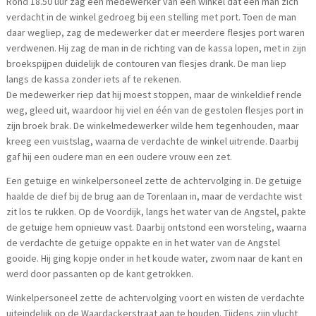
Rond 18.50 uur zag een medewerker van een winkel dat een man zich
verdacht in de winkel gedroeg bij een stelling met port. Toen de man
daar wegliep, zag de medewerker dat er meerdere flesjes port waren
verdwenen. Hij zag de man in de richting van de kassa lopen, met in zijn
broekspijpen duidelijk de contouren van flesjes drank. De man liep
langs de kassa zonder iets af te rekenen.
De medewerker riep dat hij moest stoppen, maar de winkeldief rende
weg, gleed uit, waardoor hij viel en één van de gestolen flesjes port in
zijn broek brak. De winkelmedewerker wilde hem tegenhouden, maar
kreeg een vuistslag, waarna de verdachte de winkel uitrende. Daarbij
gaf hij een oudere man en een oudere vrouw een zet.
Een getuige en winkelpersoneel zette de achtervolging in. De getuige
haalde de dief bij de brug aan de Torenlaan in, maar de verdachte wist
zit los te rukken. Op de Voordijk, langs het water van de Angstel, pakte
de getuige hem opnieuw vast. Daarbij ontstond een worsteling, waarna
de verdachte de getuige oppakte en in het water van de Angstel
gooide. Hij ging kopje onder in het koude water, zwom naar de kant en
werd door passanten op de kant getrokken.
Winkelpersoneel zette de achtervolging voort en wisten de verdachte
uiteindelijk op de Waardackerstraat aan te houden. Tijdens zijn vlucht