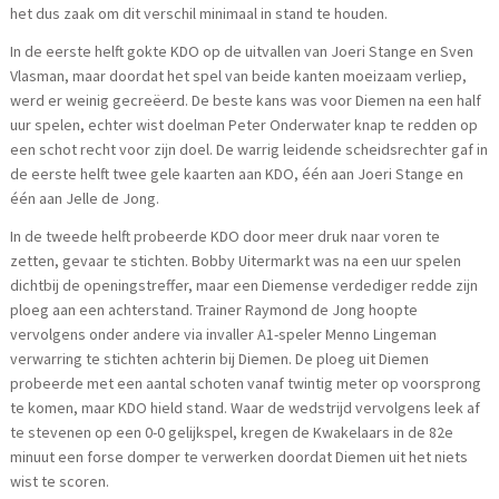
het dus zaak om dit verschil minimaal in stand te houden.
In de eerste helft gokte KDO op de uitvallen van Joeri Stange en Sven
Vlasman, maar doordat het spel van beide kanten moeizaam verliep,
werd er weinig gecreëerd. De beste kans was voor Diemen na een half
uur spelen, echter wist doelman Peter Onderwater knap te redden op
een schot recht voor zijn doel. De warrig leidende scheidsrechter gaf in
de eerste helft twee gele kaarten aan KDO, één aan Joeri Stange en
één aan Jelle de Jong.
In de tweede helft probeerde KDO door meer druk naar voren te
zetten, gevaar te stichten. Bobby Uitermarkt was na een uur spelen
dichtbij de openingstreffer, maar een Diemense verdediger redde zijn
ploeg aan een achterstand. Trainer Raymond de Jong hoopte
vervolgens onder andere via invaller A1-speler Menno Lingeman
verwarring te stichten achterin bij Diemen. De ploeg uit Diemen
probeerde met een aantal schoten vanaf twintig meter op voorsprong
te komen, maar KDO hield stand. Waar de wedstrijd vervolgens leek af
te stevenen op een 0-0 gelijkspel, kregen de Kwakelaars in de 82e
minuut een forse domper te verwerken doordat Diemen uit het niets
wist te scoren.