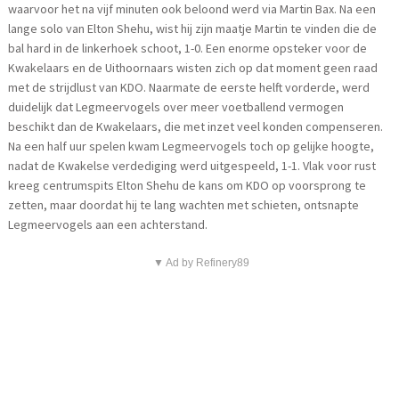
waarvoor het na vijf minuten ook beloond werd via Martin Bax. Na een
lange solo van Elton Shehu, wist hij zijn maatje Martin te vinden die de
bal hard in de linkerhoek schoot, 1-0. Een enorme opsteker voor de
Kwakelaars en de Uithoornaars wisten zich op dat moment geen raad
met de strijdlust van KDO. Naarmate de eerste helft vorderde, werd
duidelijk dat Legmeervogels over meer voetballend vermogen
beschikt dan de Kwakelaars, die met inzet veel konden compenseren.
Na een half uur spelen kwam Legmeervogels toch op gelijke hoogte,
nadat de Kwakelse verdediging werd uitgespeeld, 1-1. Vlak voor rust
kreeg centrumspits Elton Shehu de kans om KDO op voorsprong te
zetten, maar doordat hij te lang wachten met schieten, ontsnapte
Legmeervogels aan een achterstand.
▼ Ad by Refinery89