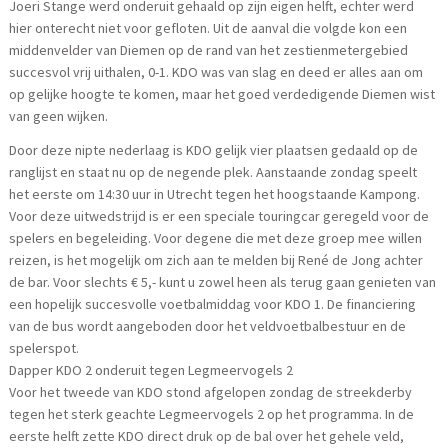
Joeri Stange werd onderuit gehaald op zijn eigen helft, echter werd
hier onterecht niet voor gefloten. Uit de aanval die volgde kon een
middenvelder van Diemen op de rand van het zestienmetergebied
succesvol vrij uithalen, 0-1. KDO was van slag en deed er alles aan om
op gelijke hoogte te komen, maar het goed verdedigende Diemen wist
van geen wijken.
Door deze nipte nederlaag is KDO gelijk vier plaatsen gedaald op de
ranglijst en staat nu op de negende plek. Aanstaande zondag speelt
het eerste om 14:30 uur in Utrecht tegen het hoogstaande Kampong.
Voor deze uitwedstrijd is er een speciale touringcar geregeld voor de
spelers en begeleiding. Voor degene die met deze groep mee willen
reizen, is het mogelijk om zich aan te melden bij René de Jong achter
de bar. Voor slechts € 5,- kunt u zowel heen als terug gaan genieten van
een hopelijk succesvolle voetbalmiddag voor KDO 1. De financiering
van de bus wordt aangeboden door het veldvoetbalbestuur en de
spelerspot.
Dapper KDO 2 onderuit tegen Legmeervogels 2
Voor het tweede van KDO stond afgelopen zondag de streekderby
tegen het sterk geachte Legmeervogels 2 op het programma. In de
eerste helft zette KDO direct druk op de bal over het gehele veld,