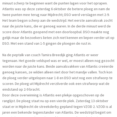
minuut scherp te beginnen want de punten lagen voor het oprapen.
Atlantis was op deze zaterdag 6 oktober de betere ploeg en nam de
twee punten mee terug naar Mijdrecht; DSO werd verslagen met 2-9.
Het team begon scherp aan de wedstrijd. Het eerste aanvalsvak zocht
naar de juiste kans, die er genoeg waren. In de derde minuut werd de
score door Atlantis geopend met een doorloopbal. DSO maakte nog
gelijk maar de bezoekers lieten zich niet kennen en liepen verder uit op
DSO. Met een stand van 1-5 gingen de ploegen de rust in.
Na de peptalk van coach Tamira Breedijk ging Atlantis er weer
tegenaan. Het goede veldspel was er wel, er moest alleen nog gezocht
worden naar de juiste kans. Beide aanvalsvakken van Atlantis creëerde
genoeg kansen, ze wilden alleen niet door het mandje vallen. Toch kon
de ploeg verder uitgelopen naar 1-8 en DSO wist nog een strafworp te
scoren. De ploeg uit Mijdrecht verzilverde ook een strafworp wat de
eindstand op 2-9 bracht.
Door deze overwinning is Atlantis een plekje opgeschoven op de
ranglijst. De ploeg staat nu op een vierde plek. Zaterdag 13 oktober
staat er in Mijdrecht de streekderby gepland tegen VZOD 2. VZOD is al
jaren een bekende tegenstander van Atlantis. De wedstrijd begint om