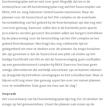
bestemmingsplan wel en niet over gaat. Mogelijk dat we in de
ontwerpfase van dit bestemmingsplan nog wel het fusiecomplex van
RKAV, VVA en Jong Aalsmeer United kunnen meenemen. Maar de
plannen voor de fusieschool op het VVA-complex en de eventuele
herontwikkeling van het gebied bij de Roerdomplaan zijn dan nog niet
concreet genoeg. Daarvoor zullen dus in de komende jaren aparte
procedures worden gevoerd. Bovendien willen we burgers betrekken
bij de planvorming voor de herinrichting van het VVA-complex en het
gebied Roerdomplaan. Men krijgt dus nog voldoende tijd en
gelegenheid om mee te denken over de plannen. De enige besluiten
die zijn genomen is dat de fusieschool een plek zal vinden op het
huidige hoofdveld van VVA en dat de fusievereniging gaat voetballen
op een gemoderniseerd complex bij RKAV. Daarvoor bestaan geen
zinnige alternatieven die wettelijk uitvoerbaar zijn en kunnen rekenen
op draagvlak bij betrokken verenigingen en het schoolbestuur. Maar er
blijven echt nog meer dan genoeg aspecten over om samen plannen
voor te ontwikkelen. Daar gaan we mee aan de slag."
Inspraak
Het voorontwerp van het bestemmingsplan ligt nog t/m 18 oktober ter
inzage op het gemeentehuis. U kunt de plannen ook inzien op de