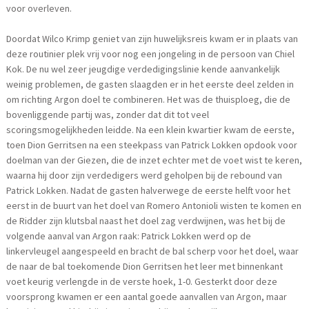
voor overleven.
Doordat Wilco Krimp geniet van zijn huwelijksreis kwam er in plaats van
deze routinier plek vrij voor nog een jongeling in de persoon van Chiel
Kok. De nu wel zeer jeugdige verdedigingslinie kende aanvankelijk
weinig problemen, de gasten slaagden er in het eerste deel zelden in
om richting Argon doel te combineren. Het was de thuisploeg, die de
bovenliggende partij was, zonder dat dit tot veel
scoringsmogelijkheden leidde. Na een klein kwartier kwam de eerste,
toen Dion Gerritsen na een steekpass van Patrick Lokken opdook voor
doelman van der Giezen, die de inzet echter met de voet wist te keren,
waarna hij door zijn verdedigers werd geholpen bij de rebound van
Patrick Lokken. Nadat de gasten halverwege de eerste helft voor het
eerst in de buurt van het doel van Romero Antonioli wisten te komen en
de Ridder zijn klutsbal naast het doel zag verdwijnen, was het bij de
volgende aanval van Argon raak: Patrick Lokken werd op de
linkervleugel aangespeeld en bracht de bal scherp voor het doel, waar
de naar de bal toekomende Dion Gerritsen het leer met binnenkant
voet keurig verlengde in de verste hoek, 1-0. Gesterkt door deze
voorsprong kwamen er een aantal goede aanvallen van Argon, maar