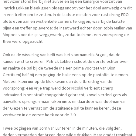
het vizier stond hierbij niet zuiver en bij een kansrijke voorzet van
Patrick Lokken bleek geen ploeggenoot voor het doel aanwezig om dit
in een treffer om te zetten. In de laatste minuten voor rust drong EDO
plots even aan en wist enkele corners te krijgen, waarbij de laatste
bijna een treffer opleverde: de inzet werd echter door Robin Muller van
Moppes voor de lijn weggewerkt, zodat toch met een voorsprong de
thee werd opgezocht.
Ook na de wisseling van helft was het voornamelijk Argon, dat de
kansen wist te creëren: Patrick Lokken schoot de eerste echter over
en raakte de bal bij de tweede (na een prima voorzet van Dion
Gerritsen) half bij een poging de bal ineens op de pantoffel te nemen.
Met een klein uur op de klok kwam dan de uitbreiding van de
voorsprong: een vrije trap werd door Nicolai Verbiest scherp
indraaiend in het strafschopgebied gebracht, zowel verdedigers als
aanvallers sprongen maar raken niets en daardoor was doelman van
der Giezen te verrast om de stuitende bal te kunnen keren, deze
verdween in de verste hoek voor de 2-0.
Twee pogingen van Jorn van Lunteren in de minuten, die volgden,
deden vermoeden dat Argon door wilde drukken. Maar omdat resultaat