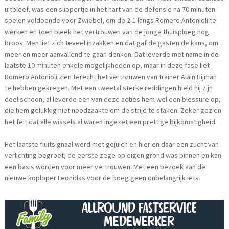
uitbleef, was een slippertje in het hart van de defensie na 70 minuten
spelen voldoende voor Zwiebel, om de 2-1 langs Romero Antonioli te
werken en toen bleek het vertrouwen van de jonge thuisploeg nog
broos. Men liet zich teveel inzakken en dat gaf de gasten de kans, om
meer en meer aanvallend te gaan denken. Dat leverde met name in de
laatste 10 minuten enkele mogelijkheden op, maar in deze fase liet
Romero Antonioli zien terecht het vertrouwen van trainer Alain Hijman
te hebben gekregen. Met een tweetal sterke reddingen hield hij zijn
doel schoon, al leverde een van deze acties hem wel een blessure op,
die hem gelukkig niet noodzaakte om de strijd te staken. Zeker gezien
het feit dat alle wissels al waren ingezet een prettige bijkomstigheid.
Het laatste fluitsignaal werd met gejuich en hier en daar een zucht van
verlichting begroet, de eerste zege op eigen grond was binnen en kan
een basis worden voor meer vertrouwen. Met een bezoek aan de
nieuwe koploper Leonidas voor de boeg geen onbelangrijk iets.