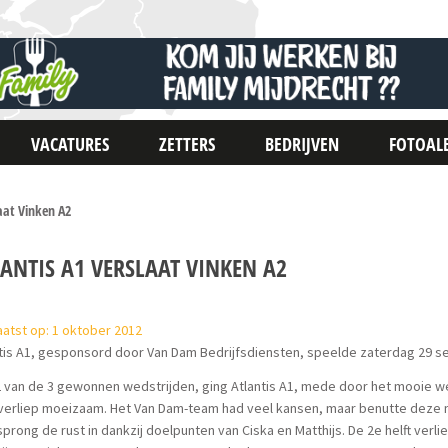
VACATURES
ZETTERS
BEDRIJVEN
FOTOAL
laat Vinken A2
ANTIS A1 VERSLAAT VINKEN A2
atst op: 1 oktober 2012
tis A1, gesponsord door Van Dam Bedrijfsdiensten, speelde zaterdag 29 s
 van de 3 gewonnen wedstrijden, ging Atlantis A1, mede door het mooie we
 verliep moeizaam. Het Van Dam-team had veel kansen, maar benutte deze nie
prong de rust in dankzij doelpunten van Ciska en Matthijs. De 2e helft verli