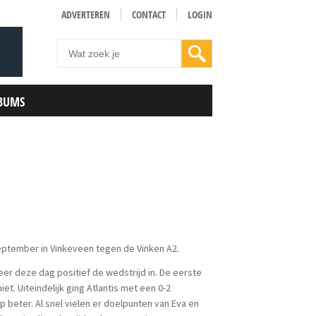
ADVERTEREN
CONTACT
LOGIN
BUMS
eptember in Vinkeveen tegen de Vinken A2.
er deze dag positief de wedstrijd in. De eerste
t. Uiteindelijk ging Atlantis met een 0-2
ep beter. Al snel vielen er doelpunten van Eva en