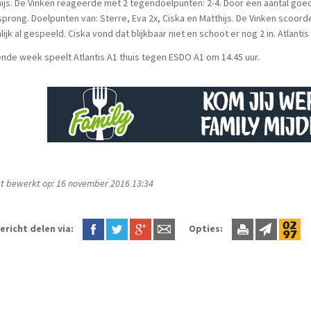
ijs. De Vinken reageerde met 2 tegendoelpunten: 2-4. Door een aantal goede
prong. Doelpunten van: Sterre, Eva 2x, Ciska en Matthijs. De Vinken scoo
lijk al gespeeld. Ciska vond dat blijkbaar niet en schoot er nog 2 in. Atlant
nde week speelt Atlantis A1 thuis tegen ESDO A1 om 14.45 uur.
t bewerkt op: 16 november 2016 13:34
ericht delen via:
Opties: