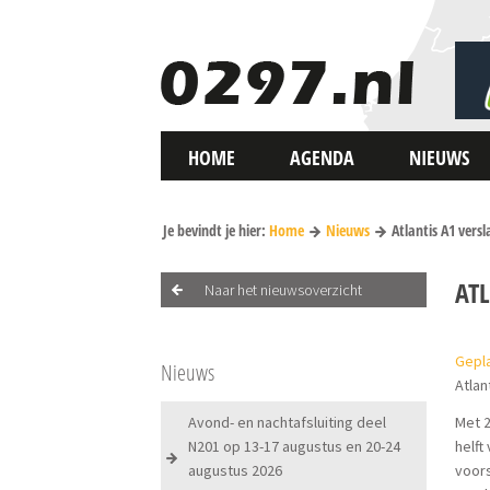
HOME
AGENDA
NIEUWS
Je bevindt je hier:
Home
Nieuws
Atlantis A1 vers
ATL
Naar het nieuwsoverzicht
Gepla
Nieuws
Atlan
Avond- en nachtafsluiting deel
Met 2
N201 op 13-17 augustus en 20-24
helft
augustus 2026
voors