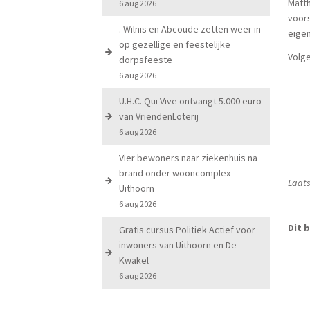
Matth
6 aug 2026
voors
. Wilnis en Abcoude zetten weer in
eigen
op gezellige en feestelijke
Volge
dorpsfeeste
6 aug 2026
U.H.C. Qui Vive ontvangt 5.000 euro
van VriendenLoterij
6 aug 2026
Vier bewoners naar ziekenhuis na
brand onder wooncomplex
Laats
Uithoorn
6 aug 2026
Dit b
Gratis cursus Politiek Actief voor
inwoners van Uithoorn en De
Kwakel
6 aug 2026