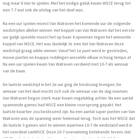
nog maar 8 min te spelen. Met het nodige geluk kwam WSCE terug tot
een 7-7 wat ook de uitslag van het duel was.
Na een uur spelen moest Van Walraven het komende uur de volgende
wedstrijden allebei winnen. Het koppel van Van Walraven dat het eerste
uur gelijk speelde moest het op baan 4 opnemen tegen het winnende
koppel van WSCE. Het was duidelijk te zien dat Van Walraven deze
wedstrijd graag wilde winnen. Vanaf het 1e punt werd er gestreden,
mooie punten en knappe reddingen wisselde elkaar in hoog tempo af.
Na een uur spelen kwam Van Walraven verdiend met 10-7 als winnaar
van de baan.
De laatste wedstrijd in het 2e uur ging de beslissing brengen. De
winnaar van het duel mocht zich ook de winnaar van de dag noemen.
Van Walraven begon sterk maar kwam ongelukkig achter. Na een aantal
spannende games had WSCE een kleine voorsprong gepakt. Het
laatste kwartier zou beslissend zijn. Na een aantal super punten van Van
Walraven was de spanning weer helemaal terug. Toch was het WSCE dat
de laatste 3 games wist te winnen waarmee 10-7 de eindstand werd in
het voordeel vanWSCE. Deze 10-7 overwinning betekende tevens dat