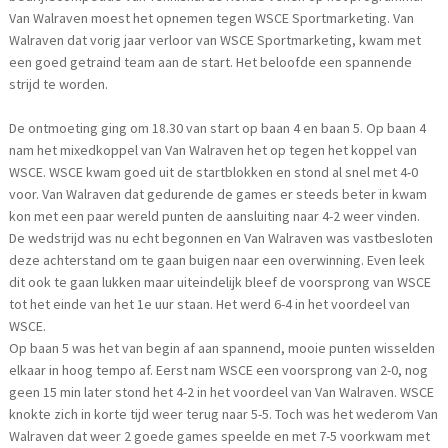
Van Walraven moest het opnemen tegen WSCE Sportmarketing. Van
Walraven dat vorig jaar verloor van WSCE Sportmarketing, kwam met
een goed getraind team aan de start. Het beloofde een spannende
strijd te worden.
De ontmoeting ging om 18.30 van start op baan 4 en baan 5. Op baan 4
nam het mixedkoppel van Van Walraven het op tegen het koppel van
WSCE. WSCE kwam goed uit de startblokken en stond al snel met 4-0
voor. Van Walraven dat gedurende de games er steeds beter in kwam
kon met een paar wereld punten de aansluiting naar 4-2 weer vinden.
De wedstrijd was nu echt begonnen en Van Walraven was vastbesloten
deze achterstand om te gaan buigen naar een overwinning. Even leek
dit ook te gaan lukken maar uiteindelijk bleef de voorsprong van WSCE
tot het einde van het 1e uur staan. Het werd 6-4 in het voordeel van
WSCE.
Op baan 5 was het van begin af aan spannend, mooie punten wisselden
elkaar in hoog tempo af. Eerst nam WSCE een voorsprong van 2-0, nog
geen 15 min later stond het 4-2 in het voordeel van Van Walraven. WSCE
knokte zich in korte tijd weer terug naar 5-5. Toch was het wederom Van
Walraven dat weer 2 goede games speelde en met 7-5 voorkwam met