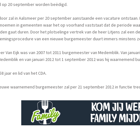
al op 20 september worden beëdigd.
door zal in Aalsmeer per 20 september aanstaande een vacature ontstaan
noemen in gemeenten waar het op voorhand vaststaat dat de periode waar
en gaat duren. Door het plotselinge vertrek van de heer Litjens zal een de
emingsprocedure van een nieuwe burgemeester duurt immers minstens z
er Van Eijk was van 2007 tot 2011 burgemeester van Medemblik. Van januar
edemblik en van januari 2012 tot 1 september 2012 was hij waarnemend b
s 58 jaar en lid van het CDA.
ieuwe waarnemend burgemeester zal per 21 september 2012 in functie tre