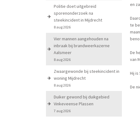
en z
Politie doet uitgebreid
sporenonderzoek na
Daar
steekincident in Mijdrecht
te be
8 aug 2026
maand
Vier mannen aangehouden na
beno
inbraak bij brandweerkazerne
Aalsmeer
De he
van M
8 aug 2026
Zwaargewonde bij steekincident in
Hij i
woning Mijdrecht
8 aug 2026
De n
Duiker gewond bij duikgebied
Vinkeveense Plassen
7 aug 2026