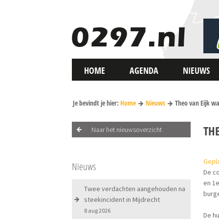
HOME
AGENDA
NIEUWS
Je bevindt je hier:
Home
Nieuws
Theo van Eijk 
TH
Naar het nieuwsoverzicht
Gepl
Nieuws
De co
en 1
Twee verdachten aangehouden na
burg
steekincident in Mijdrecht
8 aug 2026
De hu