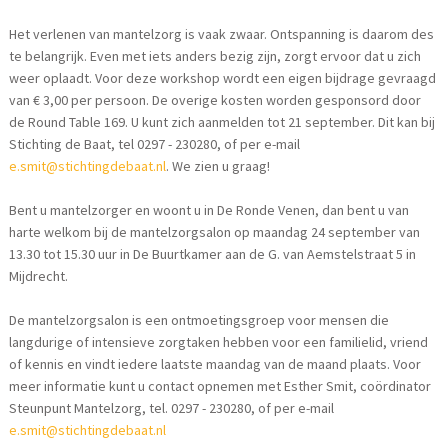
Het verlenen van mantelzorg is vaak zwaar. Ontspanning is daarom des
te belangrijk. Even met iets anders bezig zijn, zorgt ervoor dat u zich
weer oplaadt. Voor deze workshop wordt een eigen bijdrage gevraagd
van € 3,00 per persoon. De overige kosten worden gesponsord door
de Round Table 169. U kunt zich aanmelden tot 21 september. Dit kan bij
Stichting de Baat, tel 0297 - 230280, of per e-mail
e.smit@stichtingdebaat.nl
. We zien u graag!
Bent u mantelzorger en woont u in De Ronde Venen, dan bent u van
harte welkom bij de mantelzorgsalon op maandag 24 september van
13.30 tot 15.30 uur in De Buurtkamer aan de G. van Aemstelstraat 5 in
Mijdrecht.
De mantelzorgsalon is een ontmoetingsgroep voor mensen die
langdurige of intensieve zorgtaken hebben voor een familielid, vriend
of kennis en vindt iedere laatste maandag van de maand plaats. Voor
meer informatie kunt u contact opnemen met Esther Smit, coördinator
Steunpunt Mantelzorg, tel. 0297 - 230280, of per e-mail
e.smit@stichtingdebaat.nl