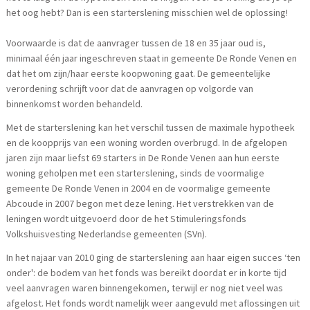
het oog hebt? Dan is een starterslening misschien wel de oplossing!
Voorwaarde is dat de aanvrager tussen de 18 en 35 jaar oud is,
minimaal één jaar ingeschreven staat in gemeente De Ronde Venen en
dat het om zijn/haar eerste koopwoning gaat. De gemeentelijke
verordening schrijft voor dat de aanvragen op volgorde van
binnenkomst worden behandeld.
Met de starterslening kan het verschil tussen de maximale hypotheek
en de koopprijs van een woning worden overbrugd. In de afgelopen
jaren zijn maar liefst 69 starters in De Ronde Venen aan hun eerste
woning geholpen met een starterslening, sinds de voormalige
gemeente De Ronde Venen in 2004 en de voormalige gemeente
Abcoude in 2007 begon met deze lening. Het verstrekken van de
leningen wordt uitgevoerd door de het Stimuleringsfonds
Volkshuisvesting Nederlandse gemeenten (SVn).
In het najaar van 2010 ging de starterslening aan haar eigen succes ‘ten
onder': de bodem van het fonds was bereikt doordat er in korte tijd
veel aanvragen waren binnengekomen, terwijl er nog niet veel was
afgelost. Het fonds wordt namelijk weer aangevuld met aflossingen uit