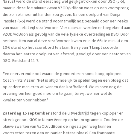
Na rust werd de stand eerst nog wel gelijkgetrokken door DSO (5-5),
maar in dezelfde minuut kwam VZOD/vdBoon weer op een voorsprong
die ze niet meer uit handen zou geven. Na een doelpunt van Donja
Passies (6-5) werd de stand voornamelijk nog bepaald door een reeks
van maar liefst vijf strafworpen. Vier daarvan werden er toegekend aan
VZOD/vdBoon als gevolg van de vele fysieke overtredingen DSO. Door
het benutten van al deze strafworpen kwam er in de 66ste minuut een
10-6 stand op het scorebord te staan. Barry van 't Limpt scoorde
daarna het laatste doelpunt van afstand, gevolgd door een nastoot van
DSO. Eindstand 11-7.
Een enerverende pot waarin de gemoederen soms hoog opliepen.
Coach Frits Visser: "Het is altijd moeilijk te spelen tegen een ploeg dat
op andere manieren wil winnen dan korfballend. We missen nog de
ervaring om hier goed mee om te gaan, terwijl we hier wel de
kwaliteiten voor hebben."
Zaterdag 15 september
stond de uitwedstrijd tegen koploper en
streekgenoot KIOS in Nieuw Vennep op het programma. Zouden de
blauw-zwarten van VZOD/vdBoon de ingeslagen weg kunnen
voortzetten tegen een op papier betere ploeg? Een frappante