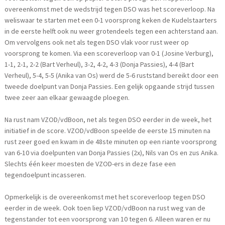
overeenkomst met de wedstrijd tegen DSO was het scoreverloop. Na
weliswaar te starten met een 0-1 voorsprong keken de Kudelstaarters
in de eerste helft ook nu weer grotendeels tegen een achterstand aan.
Om vervolgens ook net als tegen DSO vlak voor rust weer op
voorsprong te komen. Via een scoreverloop van 0-1 (Josine Verburg),
1-1, 2-1, 2-2 (Bart Verheul), 3-2, 4-2, 4-3 (Donja Passies), 4-4 (Bart
Verheul), 5-4, 5-5 (Anika van Os) werd de 5-6 ruststand bereikt door een
tweede doelpunt van Donja Passies. Een gelijk opgaande strijd tussen
twee zeer aan elkaar gewaagde ploegen.
Na rust nam VZOD/vdBoon, net als tegen DSO eerder in de week, het
initiatief in de score. VZOD/vdBoon speelde de eerste 15 minuten na
rust zeer goed en kwam in de 48ste minuten op een riante voorsprong
van 6-10 via doelpunten van Donja Passies (2x), Nils van Os en zus Anika.
Slechts één keer moesten de VZOD-ers in deze fase een
tegendoelpunt incasseren.
Opmerkelijk is de overeenkomst met het scoreverloop tegen DSO
eerder in de week. Ook toen liep VZOD/vdBoon na rust weg van de
tegenstander tot een voorsprong van 10 tegen 6. Alleen waren er nu