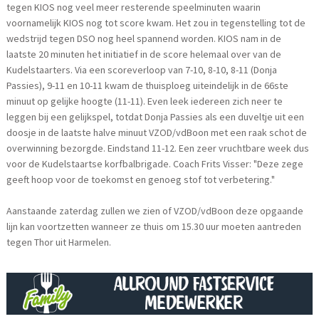
tegen KIOS nog veel meer resterende speelminuten waarin
voornamelijk KIOS nog tot score kwam. Het zou in tegenstelling tot de
wedstrijd tegen DSO nog heel spannend worden. KIOS nam in de
laatste 20 minuten het initiatief in de score helemaal over van de
Kudelstaarters. Via een scoreverloop van 7-10, 8-10, 8-11 (Donja
Passies), 9-11 en 10-11 kwam de thuisploeg uiteindelijk in de 66ste
minuut op gelijke hoogte (11-11). Even leek iedereen zich neer te
leggen bij een gelijkspel, totdat Donja Passies als een duveltje uit een
doosje in de laatste halve minuut VZOD/vdBoon met een raak schot de
overwinning bezorgde. Eindstand 11-12. Een zeer vruchtbare week dus
voor de Kudelstaartse korfbalbrigade. Coach Frits Visser: "Deze zege
geeft hoop voor de toekomst en genoeg stof tot verbetering."
Aanstaande zaterdag zullen we zien of VZOD/vdBoon deze opgaande
lijn kan voortzetten wanneer ze thuis om 15.30 uur moeten aantreden
tegen Thor uit Harmelen.