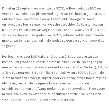
Dinsdag 11 september
wachtte de VZOD/vdBoon selectie DSO op
voor een avondwedstrijd. Een wedstrijd waar een hoop in gebeurde. Er
ontstond veel commotie in en langs het veld vanwege de soms
onnavolgbare beslissingen van de scheidsrechter. De kaarten bleven
niet op zak en dat alles vanwege het fysieke spel waar vooral DSO het
van moest hebben. De spelers van VZOD/vdBoon hadden daar moeite
mee en wisten daar pas laat in de wedstrijd een passend antwoord op
te geven.
Het begin was voor DSO dat al snel op een 0-2 voorsprong wist te
komen. Een groot deel van de eerste helft keek de thuisploeg tegen
een achterstand aan. Via een scoreverloop van 1-2 (Bart Verheul), 1-3, 2-
3 (Eric Spaargaren), 2-4 en 3-4 (Bart Verheul) kwam VZOD/vdBoon in de
21ste minuut dan eindelijk langszij door een doelpunt van Donja Passies
(4-4). Lang hielden de ploegen elkaar in evenwicht totdat de
scheidsrechter een strafworp toekende aan VZOD/vdBoon in de 29ste
minuut. Anika van Os wist deze te benutten en zette haar ploeg vlak
voor rust daarmee voor het eerst op voorsprong.