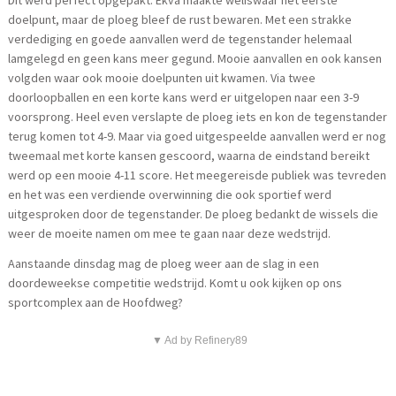
Dit werd perfect opgepakt. Ekva maakte weliswaar het eerste
doelpunt, maar de ploeg bleef de rust bewaren. Met een strakke
verdediging en goede aanvallen werd de tegenstander helemaal
lamgelegd en geen kans meer gegund. Mooie aanvallen en ook kansen
volgden waar ook mooie doelpunten uit kwamen. Via twee
doorloopballen en een korte kans werd er uitgelopen naar een 3-9
voorsprong. Heel even verslapte de ploeg iets en kon de tegenstander
terug komen tot 4-9. Maar via goed uitgespeelde aanvallen werd er nog
tweemaal met korte kansen gescoord, waarna de eindstand bereikt
werd op een mooie 4-11 score. Het meegereisde publiek was tevreden
en het was een verdiende overwinning die ook sportief werd
uitgesproken door de tegenstander. De ploeg bedankt de wissels die
weer de moeite namen om mee te gaan naar deze wedstrijd.
Aanstaande dinsdag mag de ploeg weer aan de slag in een
doordeweekse competitie wedstrijd. Komt u ook kijken op ons
sportcomplex aan de Hoofdweg?
▼ Ad by Refinery89