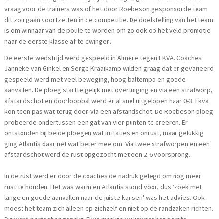
vraag voor de trainers was of het door Roebeson gesponsorde team
dit zou gaan voortzetten in de competitie. De doelstelling van het team
is om winnaar van de poule te worden om zo ook op het veld promotie
naar de eerste klasse af te dwingen.
De eerste wedstrijd werd gespeeld in Almere tegen EKVA. Coaches
Janneke van Ginkel en Serge Kraaikamp wilden graag dat er gevarieerd
gespeeld werd met veel beweging, hoog baltempo en goede
aanvallen. De ploeg startte gelijk met overtuiging en via een strafworp,
afstandschot en doorloopbal werd er al snel uitgelopen naar 0-3. Ekva
kon toen pas wat terug doen via een afstandschot. De Roebeson ploeg
probeerde ondertussen een gat van vier punten te creëren. Er
ontstonden bij beide ploegen wat irritaties en onrust, maar gelukkig
ging Atlantis daar net wat beter mee om. Via twee strafworpen en een
afstandschot werd de rust opgezocht met een 2-6 voorsprong.
In de rust werd er door de coaches de nadruk gelegd om nog meer
rust te houden. Het was warm en Atlantis stond voor, dus ‘zoek met
lange en goede aanvallen naar de juiste kansen' was het advies. Ook
moest het team zich alleen op zichzelf en niet op de randzaken richten.