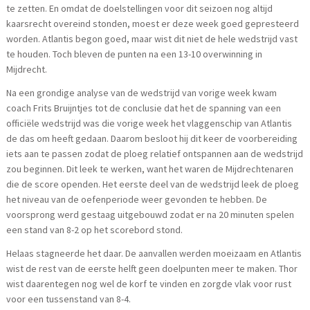
te zetten. En omdat de doelstellingen voor dit seizoen nog altijd
kaarsrecht overeind stonden, moest er deze week goed gepresteerd
worden. Atlantis begon goed, maar wist dit niet de hele wedstrijd vast
te houden. Toch bleven de punten na een 13-10 overwinning in
Mijdrecht.
Na een grondige analyse van de wedstrijd van vorige week kwam
coach Frits Bruijntjes tot de conclusie dat het de spanning van een
officiële wedstrijd was die vorige week het vlaggenschip van Atlantis
de das om heeft gedaan. Daarom besloot hij dit keer de voorbereiding
iets aan te passen zodat de ploeg relatief ontspannen aan de wedstrijd
zou beginnen. Dit leek te werken, want het waren de Mijdrechtenaren
die de score openden. Het eerste deel van de wedstrijd leek de ploeg
het niveau van de oefenperiode weer gevonden te hebben. De
voorsprong werd gestaag uitgebouwd zodat er na 20 minuten spelen
een stand van 8-2 op het scorebord stond.
Helaas stagneerde het daar. De aanvallen werden moeizaam en Atlantis
wist de rest van de eerste helft geen doelpunten meer te maken. Thor
wist daarentegen nog wel de korf te vinden en zorgde vlak voor rust
voor een tussenstand van 8-4.