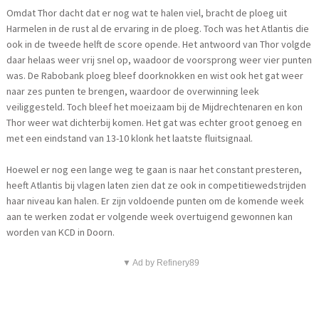
Omdat Thor dacht dat er nog wat te halen viel, bracht de ploeg uit
Harmelen in de rust al de ervaring in de ploeg. Toch was het Atlantis die
ook in de tweede helft de score opende. Het antwoord van Thor volgde
daar helaas weer vrij snel op, waadoor de voorsprong weer vier punten
was. De Rabobank ploeg bleef doorknokken en wist ook het gat weer
naar zes punten te brengen, waardoor de overwinning leek
veiliggesteld. Toch bleef het moeizaam bij de Mijdrechtenaren en kon
Thor weer wat dichterbij komen. Het gat was echter groot genoeg en
met een eindstand van 13-10 klonk het laatste fluitsignaal.
Hoewel er nog een lange weg te gaan is naar het constant presteren,
heeft Atlantis bij vlagen laten zien dat ze ook in competitiewedstrijden
haar niveau kan halen. Er zijn voldoende punten om de komende week
aan te werken zodat er volgende week overtuigend gewonnen kan
worden van KCD in Doorn.
▼ Ad by Refinery89