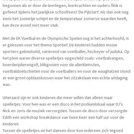
begonnen als er door de leerlingen, leerkrachten en ouders flink is
gefeest tijdens het jaarlijkse schoolfeest ‘De Pijlstart'. Als dan ook nog
eens het zonnetje schijnt en de temperatuur zomerse waarden heeft,
kan deze avond niet meer stuk.
Met de EK Voetbal en de Olympische Spelen nog in het achterhoofd, is
er gekozen voor het thema Sportief. De kinderen hadden mooie
sporters geknutseld, variërend van voetballer, hockeyer of judoka. Op
het plein waren diverse spelletjes opgesteld zoals: voetbalvangen,
boerderijdierengolf, blikgooien voor de allerkleinsten,
voetbaldoelschieten voor de voetballers en voor de waaghalzen stond
er een groot opblaaskussen waar het zitzakslaan een echte uitdaging
was.
Uiteraard zijn er ook kinderen die meer willen dan alleen maar
spelletjes. Voor hen was er een disco in het podiumlokaal waar DJ's
Nick en Joris de muziek verzorgden. Tussen de disco door verzorgde
Edith een workshop breakdance van twee keer een half uur voor de
kinderen.
Tussen de spelletjes en het dansen door kon iedereen zich tegoed