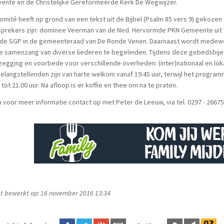
ente en de Christelijke Gereformeerde Kerk De Wegwijzer.
omité heeft op grond van een tekst uit de Bijbel (Psalm 85 vers 9) gekozen
prekers zijn: dominee Veerman van de Ned. Hervormde PKN Gemeente uit Wi
 de SGP in de gemeenteraad van De Ronde Venen. Daarnaast wordt medewer
e samenzang van diverse liederen te begeleiden. Tijdens deze gebedsbi
egging en voorbede voor verschillende overheden: (inter)nationaal en lok
belangstellenden zijn van harte welkom vanaf 19.45 uur, terwijl het progra
 tot 21.00 uur. Na afloop is er koffie en thee om na te praten.
voor meer informatie contact op met Peter de Leeuw, via tel. 0297 - 26675
t bewerkt op: 16 november 2016 13:34