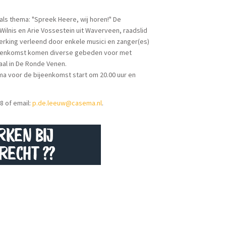
 als thema: "Spreek Heere, wij horen!" De
lnis en Arie Vossestein uit Waverveen, raadslid
king verleend door enkele musici en zanger(es)
jeenkomst komen diverse gebeden voor met
aal in De Ronde Venen.
mma voor de bijeenkomst start om 20.00 uur en
8 of email:
p.de.leeuw@casema.nl
.