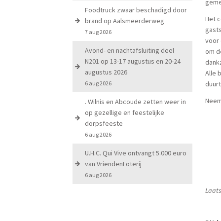
geme
Foodtruck zwaar beschadigd door
Het c
brand op Aalsmeerderweg
gasts
7 aug 2026
voor
Avond- en nachtafsluiting deel
om d
N201 op 13-17 augustus en 20-24
dankz
augustus 2026
Alle 
6 aug 2026
duurt
Neem 
. Wilnis en Abcoude zetten weer in
op gezellige en feestelijke
dorpsfeeste
6 aug 2026
U.H.C. Qui Vive ontvangt 5.000 euro
van VriendenLoterij
6 aug 2026
Laats