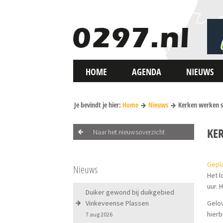
HOME
AGENDA
NIEUWS
Je bevindt je hier:
Home
Nieuws
Kerken werken 
KE
Naar het nieuwsoverzicht
Gepl
Nieuws
Het l
uur. 
Duiker gewond bij duikgebied
Vinkeveense Plassen
Gelo
hier
7 aug 2026