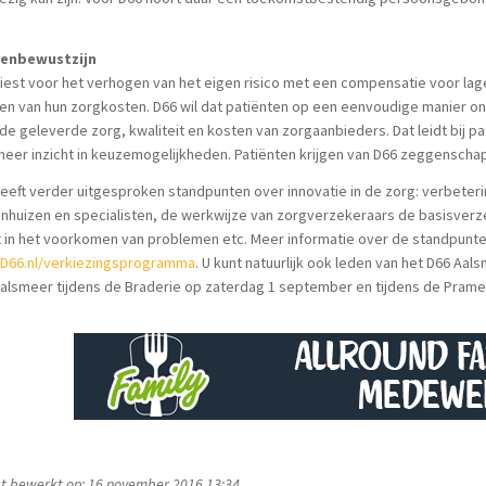
enbewustzijn
iest voor het verhogen van het eigen risico met een compensatie voor la
n van hun zorgkosten. D66 wil dat patiënten op een eenvoudige manier on
de geleverde zorg, kwaliteit en kosten van zorgaanbieders. Dat leidt bij p
eer inzicht in keuzemogelijkheden. Patiënten krijgen van D66 zeggenscha
eeft verder uitgesproken standpunten over innovatie in de zorg: verbeteri
nhuizen en specialisten, de werkwijze van zorgverzekeraars de basisverz
 in het voorkomen van problemen etc. Meer informatie over de standpunten
D66.nl/verkiezingsprogramma
. U kunt natuurlijk ook leden van het D66 
Aalsmeer tijdens de Braderie op zaterdag 1 september en tijdens de Pram
t bewerkt op: 16 november 2016 13:34