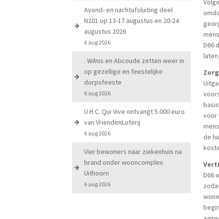
Volge
Avond- en nachtafsluiting deel
omda
N201 op 13-17 augustus en 20-24
georg
augustus 2026
mense
6 aug 2026
D66 d
late
. Wilnis en Abcoude zetten weer in
op gezellige en feestelijke
Zorg
dorpsfeeste
Uitga
6 aug 2026
voors
basis
U.H.C. Qui Vive ontvangt 5.000 euro
voor
van VriendenLoterij
mens
6 aug 2026
de hu
kost
Vier bewoners naar ziekenhuis na
brand onder wooncomplex
Vert
Uithoorn
D66 w
6 aug 2026
zodat
wonen
begin
aanwe