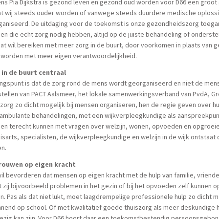
ns Pia Dijkstra is gezond leven en gezond oud worden voor D66 een groot 
t wij steeds ouder worden of vanwege steeds duurdere medische oplossi
aniseerd. De uitdaging voor de toekomst is onze gezondheidszorg toegan
n die echt zorg nodig hebben, altijd op de juiste behandeling of onderste
at wil bereiken met meer zorg in de buurt, door voorkomen in plaats van
n worden met meer eigen verantwoordelijkheid.
 in de buurt centraal
ngspunt is dat de zorg rond de mens wordt georganiseerd en niet de mens r
tellen van PACT Aalsmeer, het lokale samenwerkingsverband van PvdA, Gro
zorg zo dicht mogelijk bij mensen organiseren, hen de regie geven over hun 
 ambulante behandelingen, met een wijkverpleegkundige als aanspreekpunt
en terecht kunnen met vragen over welzijn, wonen, opvoeden en opgroei
isarts, specialisten, de wijkverpleegkundige en welzijn in de wijk ontstaa
en.
rouwen op eigen kracht
il bevorderen dat mensen op eigen kracht met de hulp van familie, vrienden
 zij bijvoorbeeld problemen in het gezin of bij het opvoeden zelf kunnen op
. Pas als dat niet lukt, moet laagdrempelige professionele hulp zo dicht mo
nend op school. Of met kwalitatief goede thuiszorg als meer deskundige h
zig kan zijn. Voor D66 hoort daar een toekomstbestendig persoonsgebonde