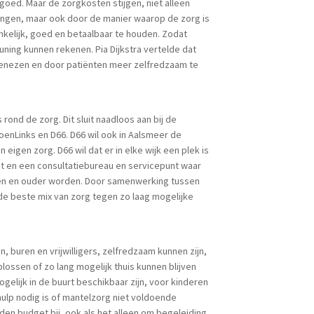
goed. Maar de zorgkosten stijgen, niet alleen
ngen, maar ook door de manier waarop de zorg is
kelijk, goed en betaalbaar te houden. Zodat
uning kunnen rekenen. Pia Dijkstra vertelde dat
 genezen en door patiënten meer zelfredzaam te
ond de zorg. Dit sluit naadloos aan bij de
enLinks en D66. D66 wil ook in Aalsmeer de
eigen zorg. D66 wil dat er in elke wijk een plek is
 en een consultatiebureau en servicepunt waar
en en ouder worden. Door samenwerking tussen
t de beste mix van zorg tegen zo laag mogelijke
, buren en vrijwilligers, zelfredzaam kunnen zijn,
lossen of zo lang mogelijk thuis kunnen blijven
gelijk in de buurt beschikbaar zijn, voor kinderen
ulp nodig is of mantelzorg niet voldoende
n budget bij, ook als het alleen om begeleiding