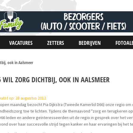
VACATURES
ZETTERS
BEDRIJVEN
FOTOAL
htbij, ook in Aalsmeer
 WIL ZORG DICHTBIJ, OOK IN AALSMEER
atst op: 28 augustus 2012
lopen maandag bezocht Pia Dijkstra (Tweede Kamerlid D66) onze regio om 
dheidszorg toe te lichten. Tijdens de themaavond "zorg en terugkeren op 
66 leden en andere geïnteresseerden uit de regio in gesprek over het ver
vond over haar succesvolle strijd tegen kanker en haar ervaringen bij het