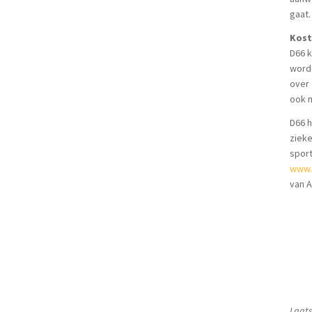
gaat.
Kost
D66 k
worde
over 
ook m
D66 h
zieke
sport
www.
van 
Laats