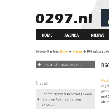
HOME
AGENDA
NIEUWS
Je bevindt je hier:
Home
Nieuws
D66 wil zorg dic
D66
Naar het nieuwsoverzicht
Gepla
Nieuws
Afge
gezon
Foodtruck zwaar beschadigd door
met D
brand op Aalsmeerderweg
die a
7 aug 2026