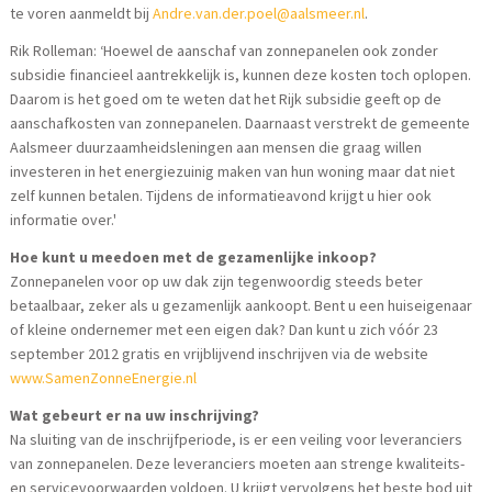
te voren aanmeldt bij
Andre.van.der.poel@aalsmeer.nl
.
Rik Rolleman: ‘Hoewel de aanschaf van zonnepanelen ook zonder
subsidie financieel aantrekkelijk is, kunnen deze kosten toch oplopen.
Daarom is het goed om te weten dat het Rijk subsidie geeft op de
aanschafkosten van zonnepanelen. Daarnaast verstrekt de gemeente
Aalsmeer duurzaamheidsleningen aan mensen die graag willen
investeren in het energiezuinig maken van hun woning maar dat niet
zelf kunnen betalen. Tijdens de informatieavond krijgt u hier ook
informatie over.'
Hoe kunt u meedoen met de gezamenlijke inkoop?
Zonnepanelen voor op uw dak zijn tegenwoordig steeds beter
betaalbaar, zeker als u gezamenlijk aankoopt. Bent u een huiseigenaar
of kleine ondernemer met een eigen dak? Dan kunt u zich vóór 23
september 2012 gratis en vrijblijvend inschrijven via de website
www.SamenZonneEnergie.nl
Wat gebeurt er na uw inschrijving?
Na sluiting van de inschrijfperiode, is er een veiling voor leveranciers
van zonnepanelen. Deze leveranciers moeten aan strenge kwaliteits-
en servicevoorwaarden voldoen. U krijgt vervolgens het beste bod uit