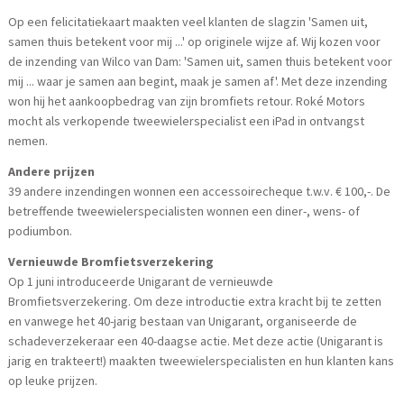
Op een felicitatiekaart maakten veel klanten de slagzin 'Samen uit,
samen thuis betekent voor mij ...' op originele wijze af. Wij kozen voor
de inzending van Wilco van Dam: 'Samen uit, samen thuis betekent voor
mij ... waar je samen aan begint, maak je samen af'. Met deze inzending
won hij het aankoopbedrag van zijn bromfiets retour. Roké Motors
mocht als verkopende tweewielerspecialist een iPad in ontvangst
nemen.
Andere prijzen
39 andere inzendingen wonnen een accessoirecheque t.w.v. € 100,-. De
betreffende tweewielerspecialisten wonnen een diner-, wens- of
podiumbon.
Vernieuwde Bromfietsverzekering
Op 1 juni introduceerde Unigarant de vernieuwde
Bromfietsverzekering. Om deze introductie extra kracht bij te zetten
en vanwege het 40-jarig bestaan van Unigarant, organiseerde de
schadeverzekeraar een 40-daagse actie. Met deze actie (Unigarant is
jarig en trakteert!) maakten tweewielerspecialisten en hun klanten kans
op leuke prijzen.